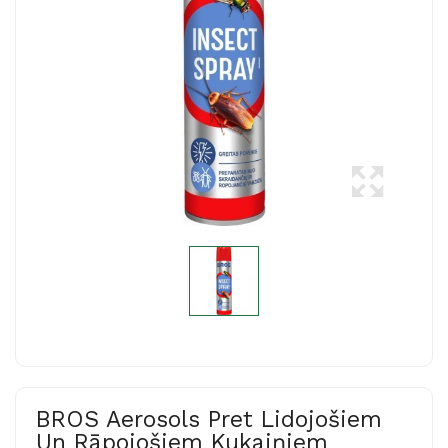
BROS Aerosols Pret Lidojošiem
Un Rāpojošiem Kukaiņiem