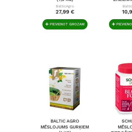
BalticAgro
Balti
27,99 €
10,
PIEVIENOT GROZAM
PIEVIEN
BALTIC AGRO
SCH
MĒSLOJUMS GURĶIEM
MĒSL