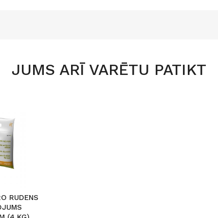
JUMS ARĪ VARĒTU PATIKT
RO RUDENS
OJUMS
M (4 KG)