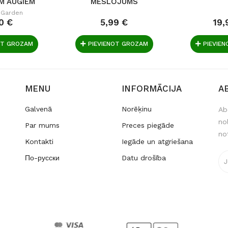
M AUGIEM
MĒSLOJUMS
OOD 350G
(GRANULAS) 1KG.
 Garden
0 €
5,99 €
19,
OT GROZAM
PIEVIENOT GROZAM
PIEVIE
MENU
INFORMĀCIJA
A
Galvenā
Norēķinu
Ab
no
Par mums
Preces piegāde
no
Kontakti
Iegāde un atgriešana
По-русски
Datu drošība