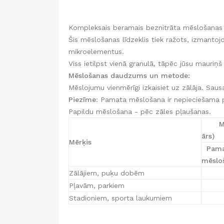
Kompleksais beramais beznitrāta mēslošanas lī
Šis mēslošanas līdzeklis tiek ražots, izmantoj
mikroelementus.
Viss ietilpst vienā granulā, tāpēc jūsu mauri
Mēslošanas daudzums un metode:
Mēslojumu vienmērīgi izkaisiet uz zālāja. Saus
Piezīme
: Pamata mēslošana ir nepieciešama p
Papildu mēslošana - pēc zāles pļaušanas.
M
ārs)
Mērķis
Pama
mēslo
Zālājiem, puķu dobēm
6-
Pļavām, parkiem
5-
Stadioniem, sporta laukumiem
6-