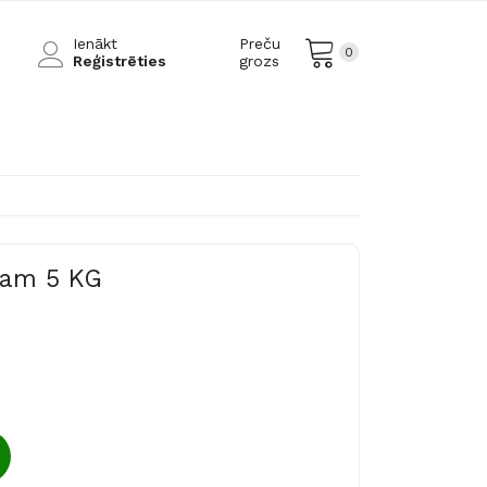
Ienākt
Preču
0
Reģistrēties
grozs
nam 5 KG