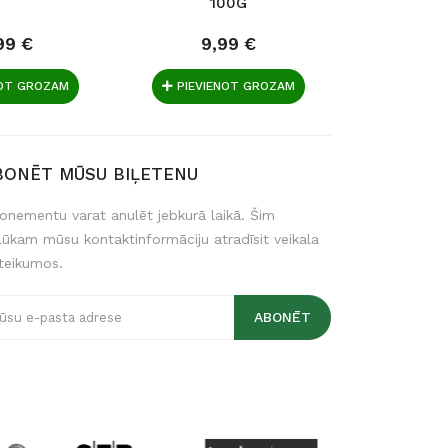
100G
TOMĀT
Balt
99 €
9,99 €
4,
NOT GROZAM
PIEVIENOT GROZAM
PIEVIE
BONĒT MŪSU BIĻETENU
onementu varat anulēt jebkurā laikā. Šim
lūkam mūsu kontaktinformāciju atradīsit veikala
teikumos.