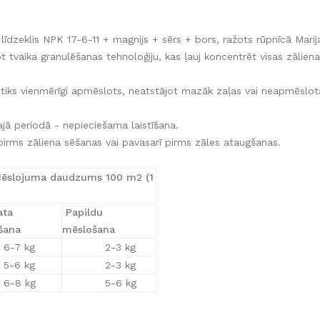
dzeklis NPK 17-6-11 + magnijs + sērs + bors, ražots rūpnīcā Marij
ot tvaika granulēšanas tehnoloģiju, kas ļauj koncentrēt visas zālie
ņš tiks vienmērīgi apmēslots, neatstājot mazāk zaļas vai neapmēslot
ajā periodā - nepieciešama laistīšana.
irms zāliena sēšanas vai pavasarī pirms zāles ataugšanas.
ēslojuma daudzums 100 m2 (1
ta
Papildu
šana
mēslošana
7 kg
2-3 kg
6 kg
2-3 kg
8 kg
5-6 kg