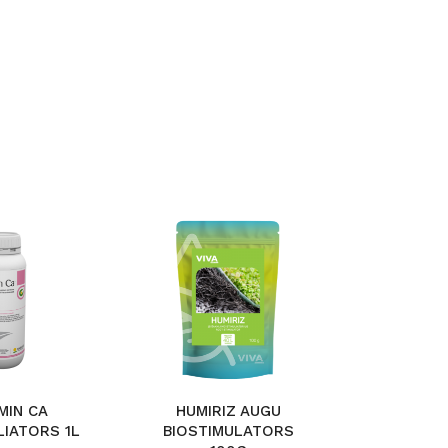
MIN CA
HUMIRIZ AUGU
ORGA
LIATORS 1L
BIOSTIMULATORS
MĒS