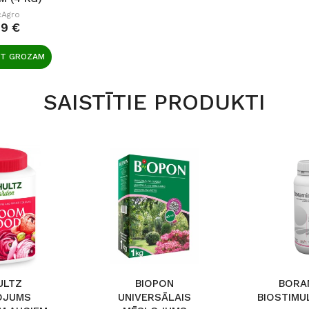
cAgro
99 €
OT GROZAM
SAISTĪTIE PRODUKTI
ULTZ
BIOPON
BORA
OJUMS
UNIVERSĀLAIS
BIOSTIMU