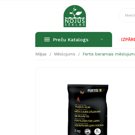
Preču Katalogs
IZPĀ
Mājas
Mēslojums
Fertis beramais mēsloju