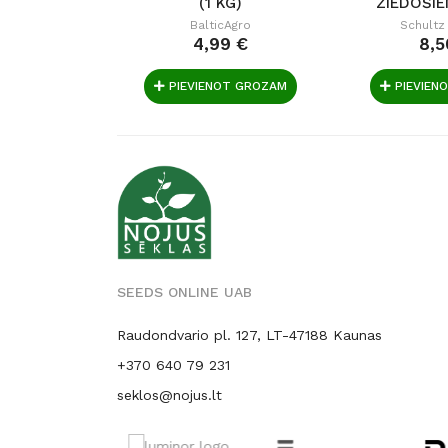
(1 KG)
ZIEDOŠIE
BLOOM F
BalticAgro
Schultz
4,99 €
8,5
PIEVIENOT GROZAM
PIEVIEN
SEEDS ONLINE UAB
Raudondvario pl. 127, LT-47188 Kaunas
+370 640 79 231
seklos@nojus.lt