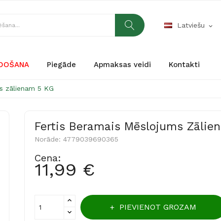
Latviešu
expand_more
RDOŠANA
Piegāde
Apmaksas veidi
Kontakti
ms zālienam 5 KG
Fertis Beramais Mēslojums Zālie
Norāde:
4779039690365
Cena:
11,99 €
PIEVIENOT GROZAM