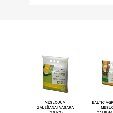
MĒSLOJUMI
BALTIC AG
ZĀLĒŠANAI VASARĀ
MĒSL
(7,5 KG)
ZĀLIENA