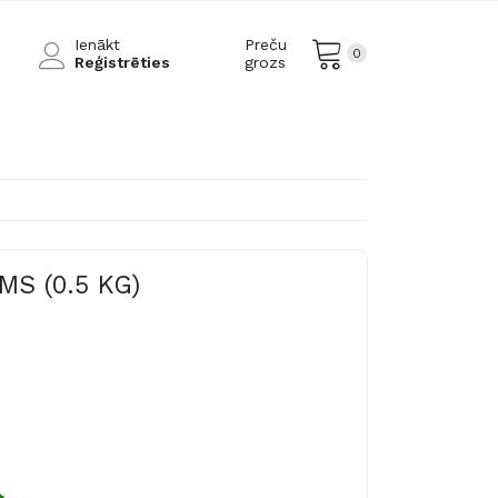
Ienākt
Preču
0
Reģistrēties
grozs
S (0.5 KG)