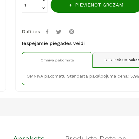
PIEVIENOT GROZAM
Dalīties
Iespējamie piegādes veidi
DPD Pick Up pakas
Omniva pakomātā
OMNIVA pakomātu Standarta pakalpojuma cena: 5,9
Apraksts
Produkta Detaļas