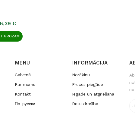
6,39 €
OT GROZAM
MENU
INFORMĀCIJA
A
Galvenā
Norēķinu
Ab
no
Par mums
Preces piegāde
no
Kontakti
Iegāde un atgriešana
По-русски
Datu drošība