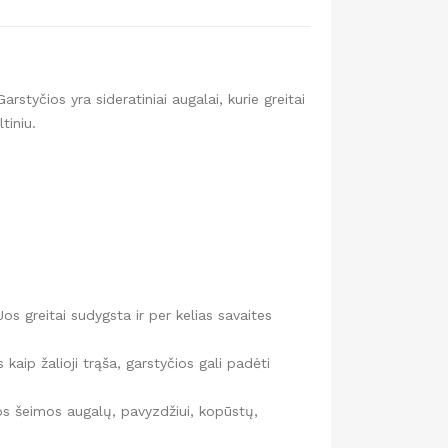
styčios yra sideratiniai augalai, kurie greitai
tiniu.
os greitai sudygsta ir per kelias savaites
ip žalioji trąša, garstyčios gali padėti
os šeimos augalų, pavyzdžiui, kopūstų,