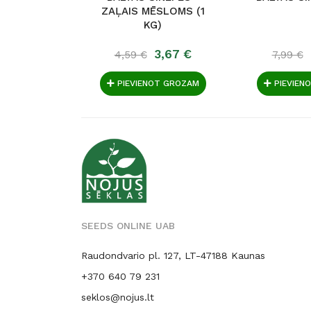
ZAĻAIS MĒSLOMS (1
KG)
3,67 €
4,59 €
7,99 €
PIEVIENOT GROZAM
PIEVIEN
SEEDS ONLINE UAB
Raudondvario pl. 127, LT-47188 Kaunas
+370 640 79 231
seklos@nojus.lt