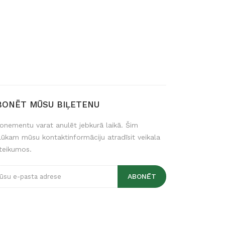
BONĒT MŪSU BIĻETENU
onementu varat anulēt jebkurā laikā. Šim
lūkam mūsu kontaktinformāciju atradīsit veikala
teikumos.