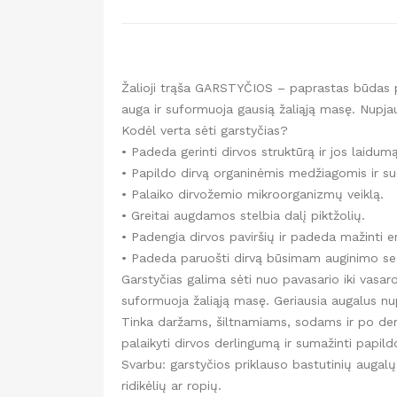
Žalioji trąša GARSTYČIOS – paprastas būdas page
auga ir suformuoja gausią žaliąją masę. Nupjau
Kodėl verta sėti garstyčias?
• Padeda gerinti dirvos struktūrą ir jos laidumą
• Papildo dirvą organinėmis medžiagomis ir s
• Palaiko dirvožemio mikroorganizmų veiklą.
• Greitai augdamos stelbia dalį piktžolių.
• Padengia dirvos paviršių ir padeda mažinti 
• Padeda paruošti dirvą būsimam auginimo se
Garstyčias galima sėti nuo pavasario iki vasaro
suformuoja žaliąją masę. Geriausia augalus nupja
Tinka daržams, šiltnamiams, sodams ir po derl
palaikyti dirvos derlingumą ir sumažinti papil
Svarbu: garstyčios priklauso bastutinių augal
ridikėlių ar ropių.