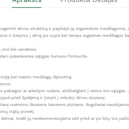
rinti dirvos struktūrą ir papildyti ją organinėmis medžiagomis. Gar
tos ir įterptos į dirvą jos suyra bei tampa organinės medžiagos šal
 orui bei vandeniui.
udaro palankesnes sąlygas humusui formuotis.
eroziją bei maisto medžiagų išplovimą.
zonui.
s pabaigos ar ankstyvo rudens, atsižvelgiant į vietos oro sąlygas. J
uti prieš žydėjimą ir įterpti į viršutinį dirvos sluoksnį.
iaus nuėmimo likusiems laisviems plotams. Reguliariai naudojamos ka
domų trąšų poreikį.
ų šeimai, todėl jų nerekomenduojama sėti prieš ar po kitų tos pači