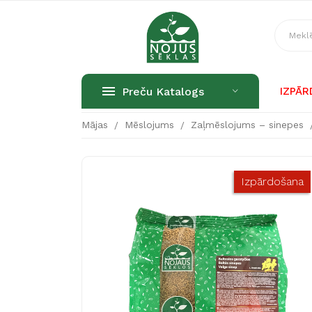
Preču Katalogs
IZPĀ
Mājas
Mēslojums
Zaļmēslojums – sinepes
Izpārdošana