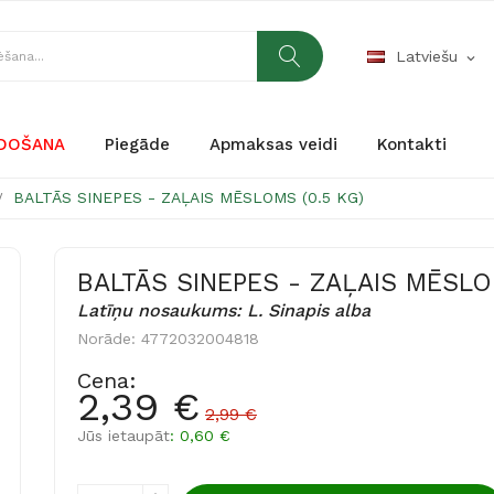
Latviešu
expand_more
RDOŠANA
Piegāde
Apmaksas veidi
Kontakti
BALTĀS SINEPES - ZAĻAIS MĒSLOMS (0.5 KG)
BALTĀS SINEPES - ZAĻAIS MĒSLOM
Latīņu nosaukums: L. Sinapis alba
Norāde:
4772032004818
Cena:
2,39 €
2,99 €
Jūs ietaupāt
: 0,60 €