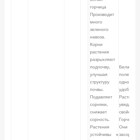
горчица
Производит
много
зеленого
навоза.
Корни
растения
разрыхляют
подпочву,
Белая го
улучшая
поле и в 
структуру
однолетни
почвы.
удобрения
Подавляет
Растения 
сорняки,
увяданию
снижает
свойствам
сорность.
Горчица л
Растения
Они быстр
устойчивы к
засоренно