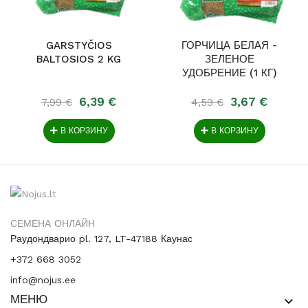
GARSTYČIOS
ГОРЧИЦА БЕЛАЯ -
BALTOSIOS 2 KG
ЗЕЛЕНОЕ
УДОБРЕНИЕ (1 КГ)
6,39 €
3,67 €
7,99 €
4,59 €
В КОРЗИНУ
В КОРЗИНУ
СЕМЕНА ОНЛАЙН
Раудондварио pl. 127, LT-47188 Каунас
+372 668 3052
info@nojus.ee
МЕНЮ
keyboard_arrow_down