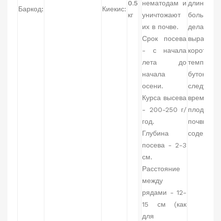
0.5
нематодам и
длинные,
Баркод:
Киекис:
кг
уничтожают
большое к
их в почве.
делает ее
Срок посева
выращиван
- с начала
короткоро
лета до
температу
начала
бутонизац
осени.
следует в
Курса высева
время цве
- 200-250 г/
плодород
год.
почвы. Пр
Глубина
содержащ
посева - 2-3
см.
Расстояние
между
рядами - 12-
15 см (как
для