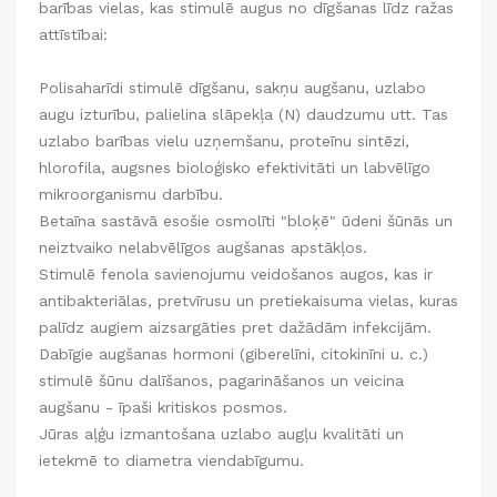
barības vielas, kas stimulē augus no dīgšanas līdz ražas
attīstībai:
Polisaharīdi stimulē dīgšanu, sakņu augšanu, uzlabo
augu izturību, palielina slāpekļa (N) daudzumu utt. Tas
uzlabo barības vielu uzņemšanu, proteīnu sintēzi,
hlorofila, augsnes bioloģisko efektivitāti un labvēlīgo
mikroorganismu darbību.
Betaīna sastāvā esošie osmolīti "bloķē" ūdeni šūnās un
neiztvaiko nelabvēlīgos augšanas apstākļos.
Stimulē fenola savienojumu veidošanos augos, kas ir
antibakteriālas, pretvīrusu un pretiekaisuma vielas, kuras
palīdz augiem aizsargāties pret dažādām infekcijām.
Dabīgie augšanas hormoni (giberelīni, citokinīni u. c.)
stimulē šūnu dalīšanos, pagarināšanos un veicina
augšanu - īpaši kritiskos posmos.
Jūras aļģu izmantošana uzlabo augļu kvalitāti un
ietekmē to diametra viendabīgumu.