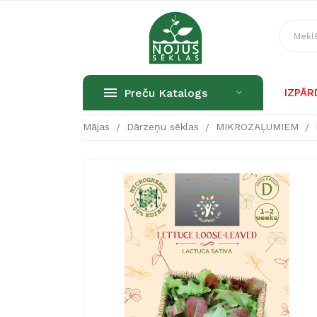
Preču Katalogs
IZPĀ
Mājas
Dārzeņu sēklas
MIKROZAĻUMIEM