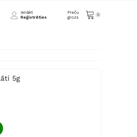
Ienākt
Preču
0
Reģistrēties
grozs
āti 5g