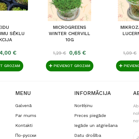
EIDU
MICROGREENS
MIKROZ
UMU SĒKLU
WINTER CHERVILL
LUCER
KCIJA
10G
GAM...
4,00 €
0,65 €
1,29 €
1,09 €
OT GROZAM
PIEVIENOT GROZAM
PIEVIE
MENU
INFORMĀCIJA
A
Galvenā
Norēķinu
Ab
no
Par mums
Preces piegāde
no
Kontakti
Iegāde un atgriešana
По-русски
Datu drošība