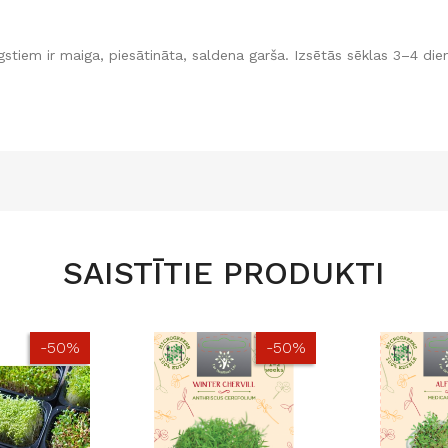
īgstiem ir maiga, piesātināta, saldena garša. Izsētās sēklas 3–4 di
SAISTĪTIE PRODUKTI
-50%
-50%