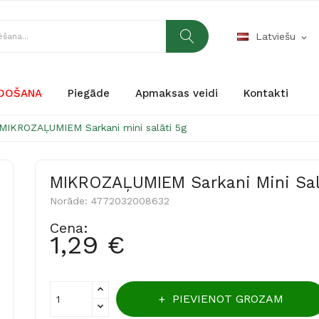
Latviešu
expand_more
RDOŠANA
Piegāde
Apmaksas veidi
Kontakti
MIKROZAĻUMIEM Sarkani mini salāti 5g
MIKROZAĻUMIEM Sarkani Mini Sal
Norāde:
4772032008632
Cena:
1,29 €
PIEVIENOT GROZAM