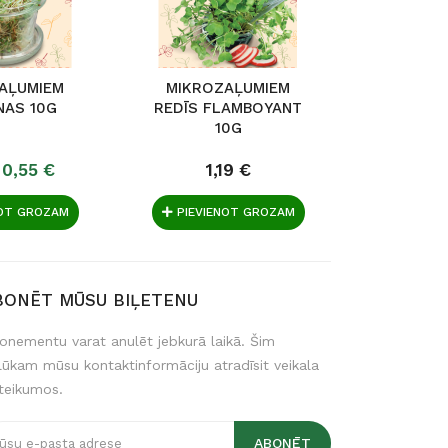
AĻUMIEM
MIKROZAĻUMIEM
MIKRO
NAS 10G
REDĪS FLAMBOYANT
MANGOL
10G
CHA
0,55 €
1,19 €
1,29 €
NOT GROZAM
PIEVIENOT GROZAM
PIEVIE
BONĒT MŪSU BIĻETENU
onementu varat anulēt jebkurā laikā. Šim
lūkam mūsu kontaktinformāciju atradīsit veikala
teikumos.