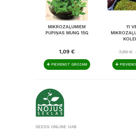
MIKROZAĻUMIEM
11 V
PUPIŅAS MUNG 15G
MIKROZAĻ
KOLE
VESELĪ
1,09 €
7,99 €
PIEVIENOT GROZAM
PIEVIEN
SEEDS ONLINE UAB