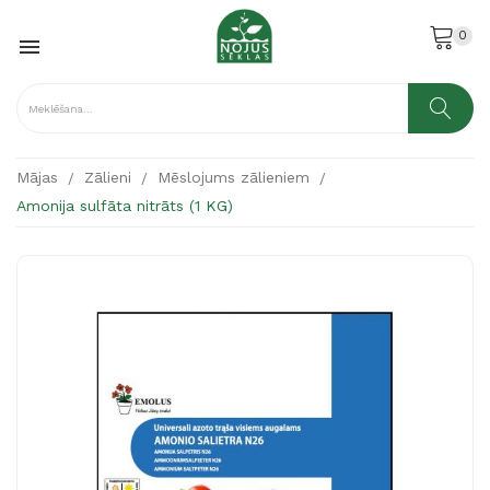
0

Mājas
Zālieni
Mēslojums zālieniem
Amonija sulfāta nitrāts (1 KG)