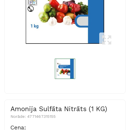
Amonija Sulfāta Nitrāts (1 KG)
Norāde:
4771467315155
Cena: