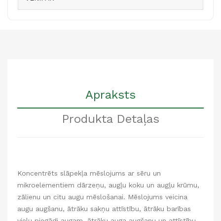
Apraksts
Produkta Detaļas
Koncentrēts slāpekļa mēslojums ar sēru un
mikroelementiem dārzeņu, augļu koku un augļu krūmu,
zālienu un citu augu mēslošanai. Mēslojums veicina
augu augšanu, ātrāku sakņu attīstību, ātrāku barības
vielu piegādi augam, ātrāku auga augšanu un attīstību,