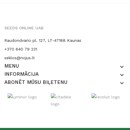
SEEDS ONLINE UAB
Raudondvario pl. 127, LT-47188 Kaunas
+370 640 79 231
seklos@nojus.lt
MENU
keyboard_arrow_down
INFORMĀCIJA
keyboard_arrow_down
ABONĒT MŪSU BIĻETENU
keyboard_arrow_down