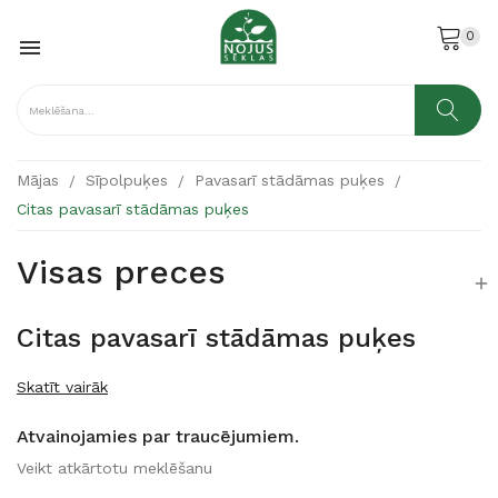
0

Mājas
Sīpolpuķes
Pavasarī stādāmas puķes
Citas pavasarī stādāmas puķes
Visas preces

Citas pavasarī stādāmas puķes
Skatīt vairāk
Atvainojamies par traucējumiem.
Veikt atkārtotu meklēšanu