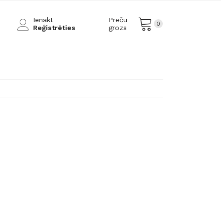
Ienākt
Preču
0
Reģistrēties
grozs