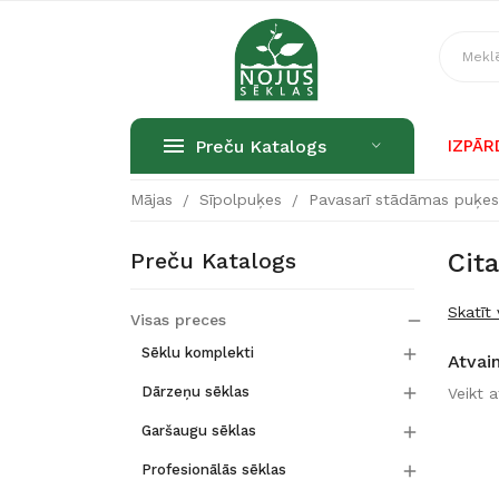
Preču Katalogs
IZPĀ
Mājas
Sīpolpuķes
Pavasarī stādāmas puķe
Preču Katalogs
Cit
Skatīt 
Visas preces


Sēklu komplekti
Atvai

Dārzeņu sēklas
Veikt 

Garšaugu sēklas

Profesionālās sēklas