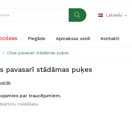
Latviešu
expand_more
RDOŠANA
Piegāde
Apmaksas veidi
Kontakti
s
Citas pavasarī stādāmas puķes
as pavasarī stādāmas puķes
vairāk
nojamies par traucējumiem.
atkārtotu meklēšanu