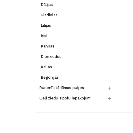
Dālijas
Gladiolas
Lilijas
Īrisi
Kannas
Dienziedes
Kallas
Begonijas

Rudenī stādāmas puķes

Lieli ziedu sīpolu iepakojumi