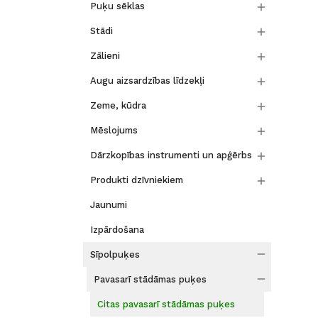

Puķu sēklas

Stādi

Zālieni

Augu aizsardzības līdzekļi

Zeme, kūdra

Mēslojums

Dārzkopības instrumenti un apģērbs

Produkti dzīvniekiem
Jaunumi
Izpārdošana

Sīpolpuķes

Pavasarī stādāmas puķes
Citas pavasarī stādāmas puķes