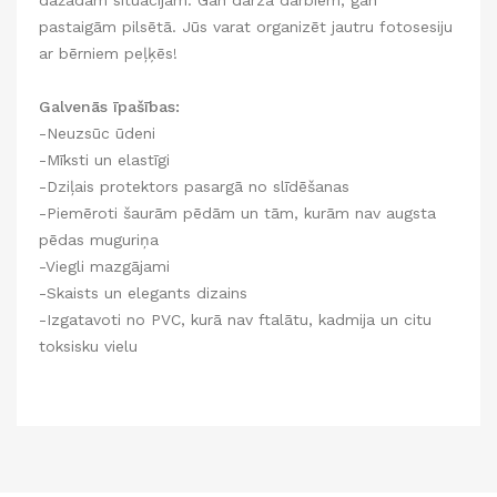
dažādām situācijām. Gan dārza darbiem, gan
pastaigām pilsētā. Jūs varat organizēt jautru fotosesiju
ar bērniem peļķēs!
Galvenās īpašības:
-Neuzsūc ūdeni
-Mīksti un elastīgi
-Dziļais protektors pasargā no slīdēšanas
-Piemēroti šaurām pēdām un tām, kurām nav augsta
pēdas muguriņa
-Viegli mazgājami
-Skaists un elegants dizains
-Izgatavoti no PVC, kurā nav ftalātu, kadmija un citu
toksisku vielu