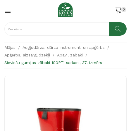
0

Mājas
Augļudārza, dārza instrumenti un apģērbs
Apģērbs, aizsarglīdzekļi
Apavi, zābaki
Sieviešu gumijas zābaki 100PT, sarkani, 37. izmērs