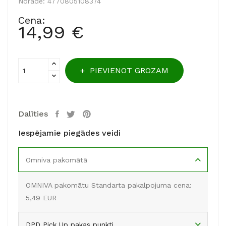
Norāde:
4770805108374
Cena:
14,99 €
PIEVIENOT GROZAM
Dalīties
Iespējamie piegādes veidi
Omniva pakomātā
OMNIVA pakomātu Standarta pakalpojuma cena:
5,49 EUR
DPD Pick Up pakas punkti