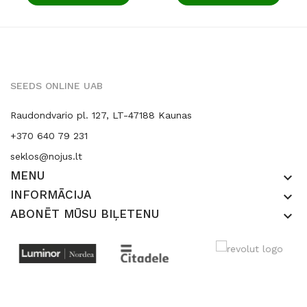
SEEDS ONLINE UAB
Raudondvario pl. 127, LT-47188 Kaunas
+370 640 79 231
seklos@nojus.lt
MENU
keyboard_arrow_down
INFORMĀCIJA
keyboard_arrow_down
ABONĒT MŪSU BIĻETENU
keyboard_arrow_down