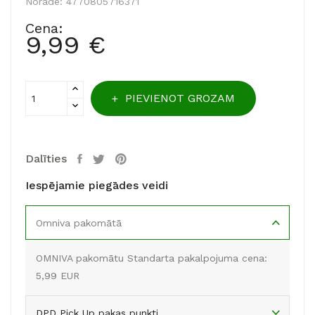
Norāde:
4770805716371
Cena:
9,99 €
PIEVIENOT GROZAM
Dalīties
Iespējamie piegādes veidi
Omniva pakomātā
OMNIVA pakomātu Standarta pakalpojuma cena:
5,99 EUR
DPD Pick Up pakas punkti