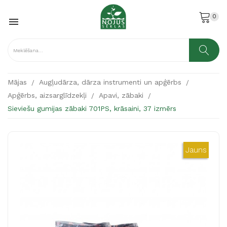
0

Mājas
Augļudārza, dārza instrumenti un apģērbs
Apģērbs, aizsarglīdzekļi
Apavi, zābaki
Sieviešu gumijas zābaki 701PS, krāsaini, 37 izmērs
Jauns