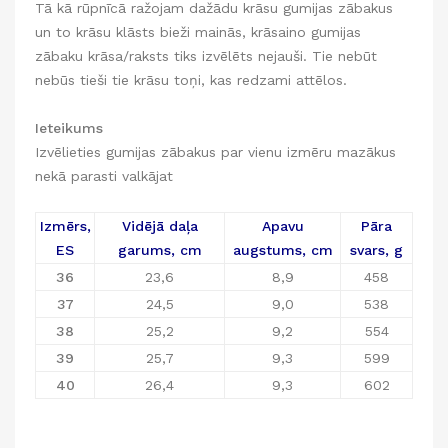
Tā kā rūpnīcā ražojam dažādu krāsu gumijas zābakus
un to krāsu klāsts bieži mainās, krāsaino gumijas
zābaku krāsa/raksts tiks izvēlēts nejauši. Tie nebūt
nebūs tieši tie krāsu toņi, kas redzami attēlos.
Ieteikums
Izvēlieties gumijas zābakus par vienu izmēru mazākus
nekā parasti valkājat
Izmērs,
Vidējā daļa
Apavu
Pāra
ES
garums, cm
augstums, cm
svars, g
36
23,6
8,9
458
37
24,5
9,0
538
38
25,2
9,2
554
39
25,7
9,3
599
40
26,4
9,3
602