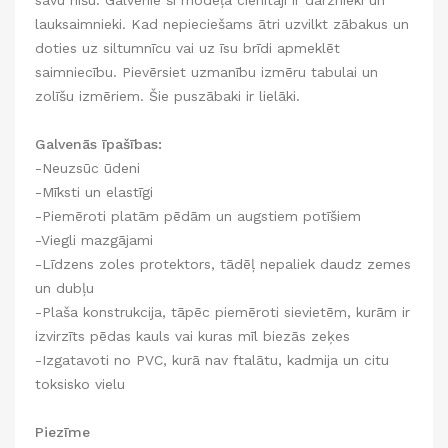
savu nišu. Galvenie šī modeļa cienītāji ir dārznieki un
lauksaimnieki. Kad nepieciešams ātri uzvilkt zābakus un
doties uz siltumnīcu vai uz īsu brīdi apmeklēt
saimniecību. Pievērsiet uzmanību izmēru tabulai un
zolīšu izmēriem. Šie puszābaki ir lielāki.
Galvenās īpašības:
-Neuzsūc ūdeni
-Mīksti un elastīgi
-Piemēroti platām pēdām un augstiem potīšiem
-Viegli mazgājami
-Līdzens zoles protektors, tādēļ nepaliek daudz zemes
un dubļu
-Plaša konstrukcija, tāpēc piemēroti sievietēm, kurām ir
izvirzīts pēdas kauls vai kuras mīl biezās zeķes
-Izgatavoti no PVC, kurā nav ftalātu, kadmija un citu
toksisko vielu
Piezīme