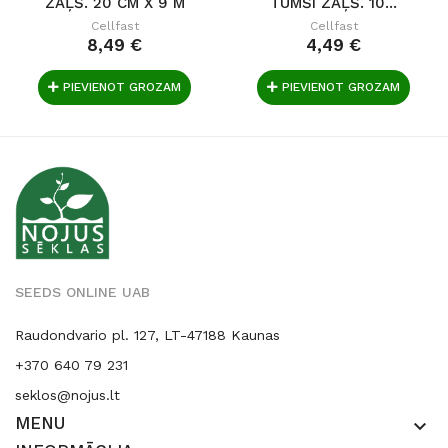
ZAĻŠ. 20 CM X 9 M
TUMŠI ZAĻŠ. 10...
Cellfast
Cellfast
8,49 €
4,49 €
PIEVIENOT GROZAM
PIEVIENOT GROZAM
SEEDS ONLINE UAB
Raudondvario pl. 127, LT-47188 Kaunas
+370 640 79 231
seklos@nojus.lt
MENU
keyboard_arrow_down