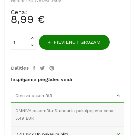
Norāde:
5907512609606
Cena:
8,99 €
PIEVIENOT GROZAM
Dalīties
Iespējamie piegādes veidi
Omniva pakomātā
OMNIVA pakomātu Standarta pakalpojuma cena:
5,49 EUR
DPD Pick Up pakas punkti