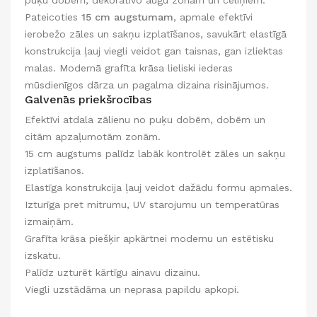
puķu dobēm, dekoratīvo augu zonām un celiņiem.
Pateicoties
15 cm augstumam
, apmale efektīvi
ierobežo zāles un sakņu izplatīšanos, savukārt elastīgā
konstrukcija ļauj viegli veidot gan taisnas, gan izliektas
malas. Modernā grafīta krāsa lieliski iederas
mūsdienīgos dārza un pagalma dizaina risinājumos.
Galvenās priekšrocības
Efektīvi atdala zālienu no puķu dobēm, dobēm un
citām apzaļumotām zonām.
15 cm augstums palīdz labāk kontrolēt zāles un sakņu
izplatīšanos.
Elastīga konstrukcija ļauj veidot dažādu formu apmales.
Izturīga pret mitrumu, UV starojumu un temperatūras
izmaiņām.
Grafīta krāsa piešķir apkārtnei modernu un estētisku
izskatu.
Palīdz uzturēt kārtīgu ainavu dizainu.
Viegli uzstādāma un neprasa papildu apkopi.