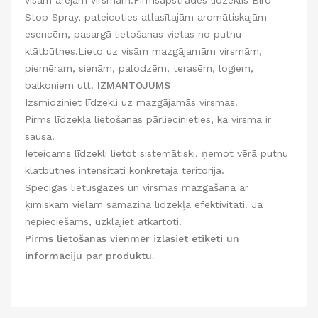
visām ārējām virsmām.Pirmsapstrādes līdzeklis Bird
Stop Spray, pateicoties atlasītajām aromātiskajām
esencēm, pasargā lietošanas vietas no putnu
klātbūtnes.Lieto uz visām mazgājamām virsmām,
piemēram, sienām, palodzēm, terasēm, logiem,
balkoniem utt.
IZMANTOJUMS
Izsmidziniet līdzekli uz mazgājamās virsmas.
Pirms līdzekļa lietošanas pārliecinieties, ka virsma ir
sausa.
Ieteicams līdzekli lietot sistemātiski, ņemot vērā putnu
klātbūtnes intensitāti konkrētajā teritorijā.
Spēcīgas lietusgāzes un virsmas mazgāšana ar
ķīmiskām vielām samazina līdzekļa efektivitāti. Ja
nepieciešams, uzklājiet atkārtoti.
Pirms lietošanas vienmēr izlasiet etiķeti un
informāciju par produktu.