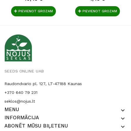
PIEVIENOT GROZAM
PIEVIENOT GROZAM
SEEDS ONLINE UAB
Raudondvario pl. 127, LT-47188 Kaunas
+370 640 79 231
seklos@nojus.lt
MENU
keyboard_arrow_down
INFORMĀCIJA
keyboard_arrow_down
ABONĒT MŪSU BIĻETENU
keyboard_arrow_down