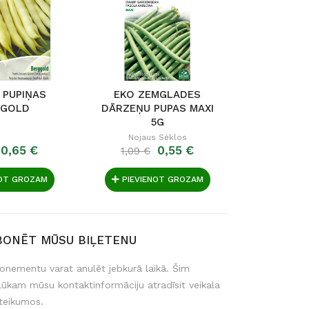
 PUPIŅAS
EKO ZEMGLADES
P
GGOLD
DĀRZEŅU PUPAS MAXI
PUNDU
5G
MERVE
PIE
Nojaus Sėklos
0,65 €
0,55 €
1,09 €
0,79 €
NOT GROZAM
PIEVIENOT GROZAM
PIEVIE
BONĒT MŪSU BIĻETENU
onementu varat anulēt jebkurā laikā. Šim
lūkam mūsu kontaktinformāciju atradīsit veikala
teikumos.