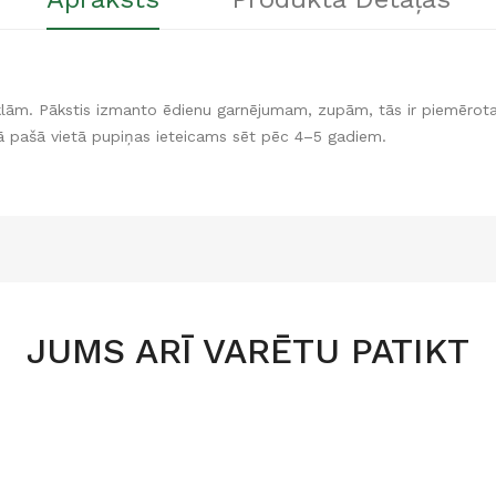
ēklām. Pākstis izmanto ēdienu garnējumam, zupām, tās ir piemērota
jā pašā vietā pupiņas ieteicams sēt pēc 4–5 gadiem.
JUMS ARĪ VARĒTU PATIKT