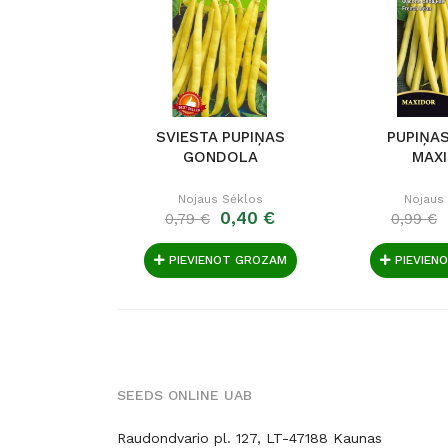
SVIESTA PUPIŅAS
PUPIŅA
GONDOLA
MAX
Nojaus Sėklos
Nojaus
0,40 €
0,79 €
0,99 €
PIEVIENOT GROZAM
PIEVIEN
SEEDS ONLINE UAB
Raudondvario pl. 127, LT-47188 Kaunas