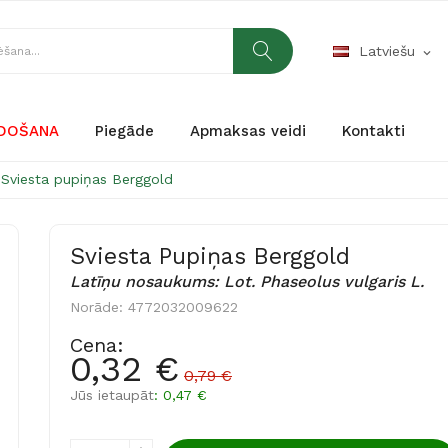
Latviešu
expand_more
RDOŠANA
Piegāde
Apmaksas veidi
Kontakti
Sviesta pupiņas Berggold
Sviesta Pupiņas Berggold
Latīņu nosaukums: Lot. Phaseolus vulgaris L.
Norāde:
4772032009622
Cena:
0,32 €
0,79 €
Jūs ietaupāt
: 0,47 €