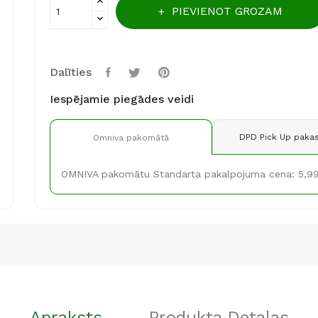
PIEVIENOT GROZAM
Dalīties
Iespējamie piegādes veidi
DPD Pick Up pakas
Omniva pakomātā
OMNIVA pakomātu Standarta pakalpojuma cena: 5,9
Apraksts
Produkta Detaļas