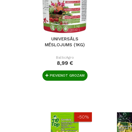
UNIVERSĀLS
MĒSLOJUMS (1KG)
BalticAgro
8,99 €
PIEVIENOT GROZAM
-50%