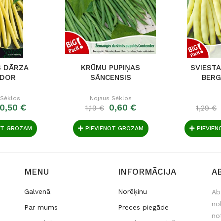
S DĀRZA
KRŪMU PUPIŅAS
SVIESTA
IDOR
SĀNCENSIS
BER
 Sėklos
Nojaus Sėklos
0,50 €
0,60 €
1,19 €
1,29 €
OT GROZAM
PIEVIENOT GROZAM
PIEVIE
MENU
INFORMĀCIJA
A
Galvenā
Norēķinu
Ab
no
Par mums
Preces piegāde
no