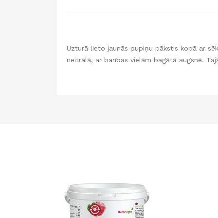
Uzturā lieto jaunās pupiņu pākstis kopā ar s
neitrālā, ar barības vielām bagātā augsnē. Ta