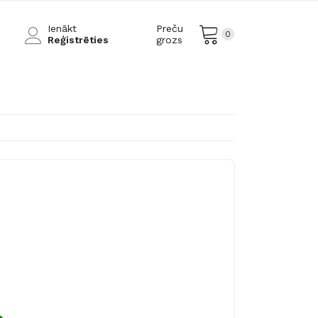
Ienākt
Preču
0
Reģistrēties
grozs