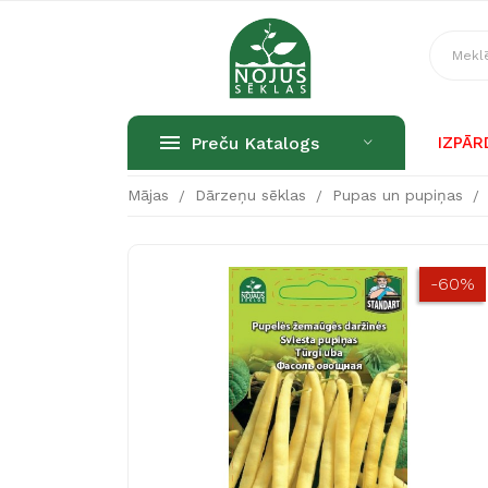
Preču Katalogs
IZPĀ
Mājas
Dārzeņu sēklas
Pupas un pupiņas
-60%