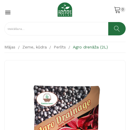
0

Mājas
Zeme, kūdra
Perlīts
Agro drenāža (2L)