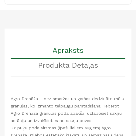
Apraksts
Produkta Detaļas
Agro Drenāža – bez smaržas un garšas dedzināto mālu
granulas, ko izmanto telpaugu pārstādīšanai. Ieberot
Agro Drenāža granulas poda apakšā, uzlabosiet sakņu
aerāciju un izvairīsieties no sakņu puves.
Uz puķu poda virsmas (īpaši lieliem augiem) Agro
Drenāža uzlabos estētisko izskatu un samazinās ūdens