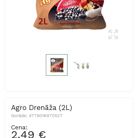
Agro Drenāža (2L)
Norāde:
4779016970527
Cena:
2,49 €