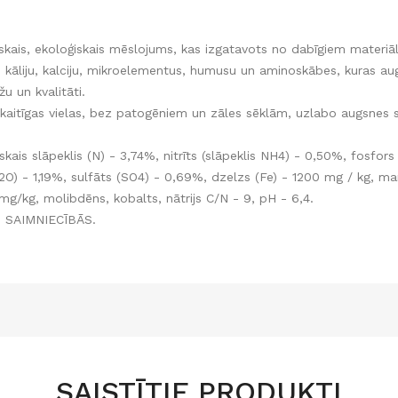
niskais, ekoloģiskais mēslojums, kas izgatavots no dabīgiem materi
ru, kāliju, kalciju, mikroelementus, humusu un aminoskābes, kuras au
žu un kvalitāti.
aitīgas vielas, bez patogēniem un zāles sēklām, uzlabo augsnes str
skais slāpeklis (N) - 3,74%, nitrīts (slāpeklis NH4) - 0,50%, fosfors
a2O) - 1,19%, sulfāts (SO4) - 0,69%, dzelzs (Fe) - 1200 mg / kg, m
mg/kg, molibdēns, kobalts, nātrijs C/N - 9, pH - 6,4.
SAIMNIECĪBĀS.
SAISTĪTIE PRODUKTI