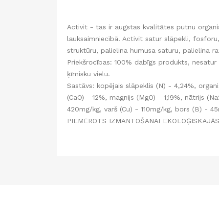
Activit - tas ir augstas kvalitātes putnu orga
lauksaimniecībā. Activit satur slāpekli, fosfo
struktūru, palielina humusa saturu, palielina ra
Priekšrocības: 100% dabīgs produkts, nesatur k
ķīmisku vielu.
Sastāvs: kopējais slāpeklis (N) - 4,24%, organi
(CaO) - 12%, magnijs (MgO) - 1,19%, nātrijs (N
420mg/kg, varš (Cu) - 110mg/kg, bors (B) - 45
PIEMĒROTS IZMANTOŠANAI EKOLOĢISKAJĀS 