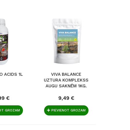
O ACIDS 1L
VIVA BALANCE
AMONIJ
UZTURA KOMPLEKSS
NITRĀT
AUGU SAKNĒM 1KG.
Em
99 €
9,49 €
4,
NOT GROZAM
PIEVIENOT GROZAM
PIEVIE