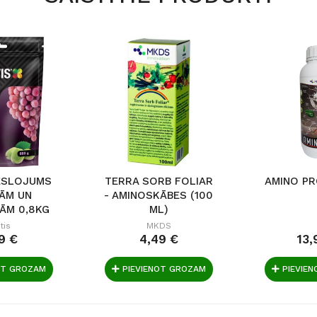
ĒSLOJUMS
TERRA SORB FOLIAR
AMINO PR
ĀM UN
- AMINOSKĀBES (100
JĀM 0,8KG
ML)
tis
MKDS
9 €
4,49 €
13,
OT GROZAM
PIEVIENOT GROZAM
PIEVIE