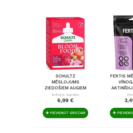
SCHULTZ
FERTIS M
MĒSLOJUMS
VĪNOG
ZIEDOŠIEM AUGIEM
AKTINĪDI
BLOOM FOOD...
Schultz Garden
Fer
6,99 €
3,4
PIEVIENOT GROZAM
PIEVIEN