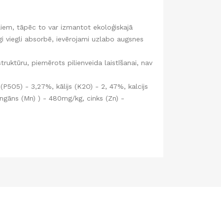
āliem, tāpēc to var izmantot ekoloģiskajā
gi viegli absorbē, ievērojami uzlabo augsnes
uktūru, piemērots pilienveida laistīšanai, nav
 (P5O5) - 3,27%, kālijs (K2O) - 2, 47%, kalcijs
angāns (Mn) ) - 480mg/kg, cinks (Zn) -