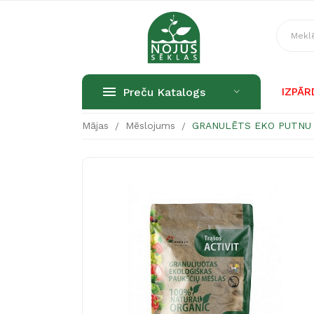
Preču Katalogs
IZPĀ
Mājas
Mēslojums
GRANULĒTS EKO PUTNU 