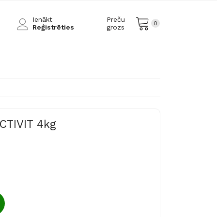
Ienākt
Preču
0
Reģistrēties
grozs
TIVIT 4kg