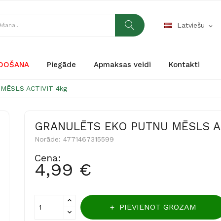
Latviešu
expand_more
RDOŠANA
Piegāde
Apmaksas veidi
Kontakti
MĒSLS ACTIVIT 4kg
GRANULĒTS EKO PUTNU MĒSLS AC
Norāde:
4771467315599
Cena:
4,99 €
PIEVIENOT GROZAM