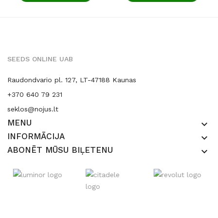
SEEDS ONLINE UAB
Raudondvario pl. 127, LT-47188 Kaunas
+370 640 79 231
seklos@nojus.lt
MENU
keyboard_arrow_down
INFORMĀCIJA
keyboard_arrow_down
ABONĒT MŪSU BIĻETENU
keyboard_arrow_down