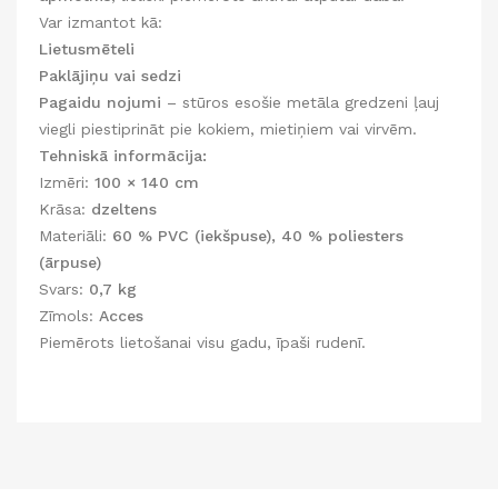
Var izmantot kā:
Lietusmēteli
Paklājiņu vai sedzi
Pagaidu nojumi
– stūros esošie metāla gredzeni ļauj
viegli piestiprināt pie kokiem, mietiņiem vai virvēm.
Tehniskā informācija:
Izmēri:
100 × 140 cm
Krāsa:
dzeltens
Materiāli:
60 % PVC (iekšpuse), 40 % poliesters
(ārpuse)
Svars:
0,7 kg
Zīmols:
Acces
Piemērots lietošanai visu gadu, īpaši rudenī.