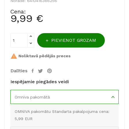
Norāde:
6410416386256
Cena:
9,99 €
PIEVIENOT GROZAM

Noliktavā pēdējās preces
Dalīties
Iespējamie piegādes veidi
Omniva pakomātā
OMNIVA pakomātu Standarta pakalpojuma cena:
5,99 EUR