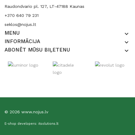
Raudondvario pl. 127, LT-47188 Kaunas
+370 640 79 231
seklos@nojus.lt
MENU
keyboard_arrow_down
INFORMĀCIJA
keyboard_arrow_down
ABONĒT MŪSU BIĻETENU
keyboard_arrow_down
© 2026 www.nojus.lv
E-shop developers: itsolutions.lt