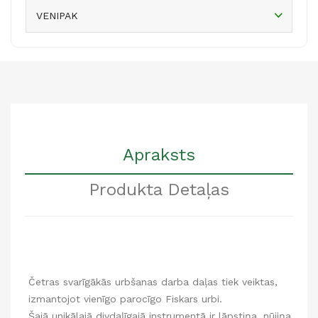
VENIPAK
Apraksts
Produkta Detaļas
Četras svarīgākās urbšanas darba daļas tiek veiktas,
izmantojot vienīgo parocīgo Fiskars urbi.
Šajā unikālajā divdaļīgajā instrumentā ir lāpstiņa, nūjiņa