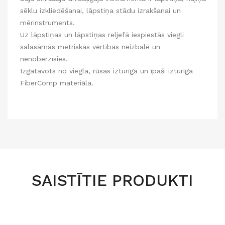
sēklu izkliedēšanai, lāpstiņa stādu izrakšanai un
mērinstruments.
Uz lāpstiņas un lāpstiņas reljefā iespiestās viegli
salasāmās metriskās vērtības neizbalē un
nenoberzīsies.
Izgatavots no viegla, rūsas izturīga un īpaši izturīga
FiberComp materiāla.
SAISTĪTIE PRODUKTI