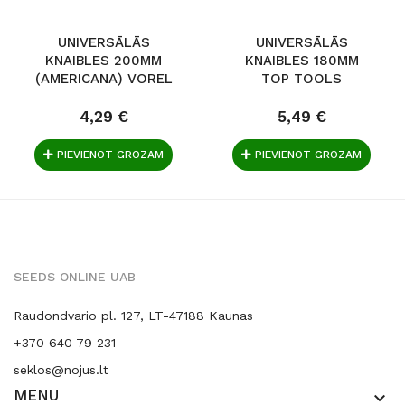
UNIVERSĀLĀS
UNIVERSĀLĀS
KNAIBLES 200MM
KNAIBLES 180MM
(AMERICANA) VOREL
TOP TOOLS
4,29 €
5,49 €
PIEVIENOT GROZAM
PIEVIENOT GROZAM
SEEDS ONLINE UAB
Raudondvario pl. 127, LT-47188 Kaunas
+370 640 79 231
seklos@nojus.lt
MENU
keyboard_arrow_down