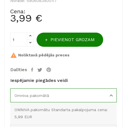
Norāde:
5906083400117
Cena:
3,99 €
PIEVIENOT GROZAM

Noliktavā pēdējās preces
Dalīties
Iespējamie piegādes veidi
Omniva pakomātā
OMNIVA pakomātu Standarta pakalpojuma cena:
5,99 EUR