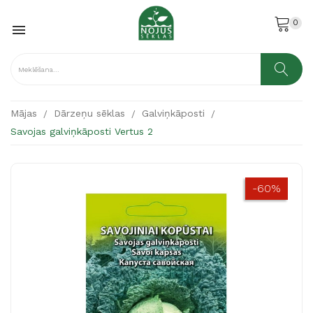
0

Mājas
Dārzeņu sēklas
Galviņkāposti
Savojas galviņkāposti Vertus 2
-60%