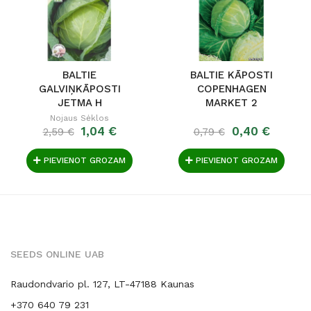
BALTIE
BALTIE KĀPOSTI
GALVIŅKĀPOSTI
COPENHAGEN
JETMA H
MARKET 2
Nojaus Sėklos
1,04 €
0,40 €
2,59 €
0,79 €
PIEVIENOT GROZAM
PIEVIENOT GROZAM
SEEDS ONLINE UAB
Raudondvario pl. 127, LT-47188 Kaunas
+370 640 79 231