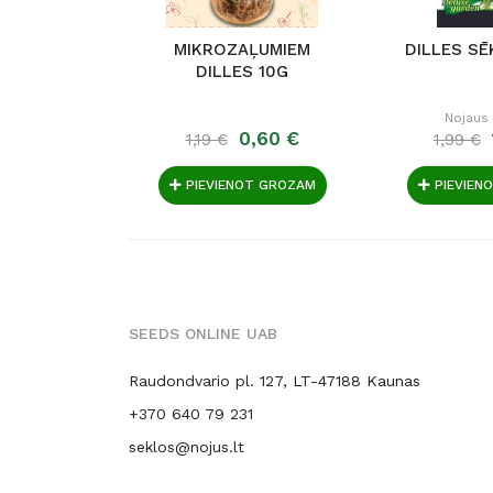
MIKROZAĻUMIEM
DILLES SĒ
DILLES 10G
Nojaus
0,60 €
1,19 €
1,99 €
PIEVIENOT GROZAM
PIEVIEN
SEEDS ONLINE UAB
Raudondvario pl. 127, LT-47188 Kaunas
+370 640 79 231
seklos@nojus.lt