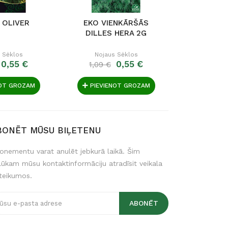
 OLIVER
EKO VIENKĀRŠĀS
DILLES
DILLES HERA 2G
 Sėklos
Nojaus Sėklos
Nojau
0,55 €
0,55 €
1,09 €
1,09 €
NOT GROZAM
PIEVIENOT GROZAM
PIEVIE
BONĒT MŪSU BIĻETENU
onementu varat anulēt jebkurā laikā. Šim
lūkam mūsu kontaktinformāciju atradīsit veikala
teikumos.