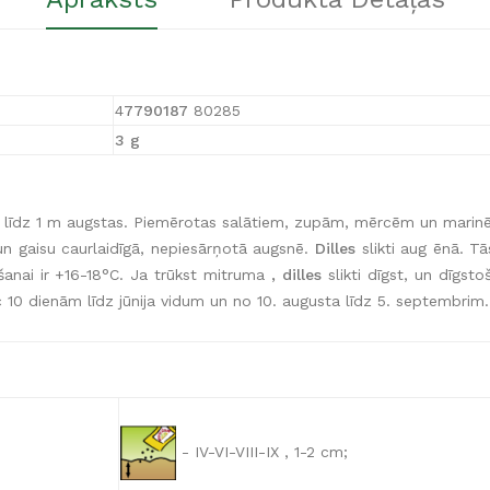
4
7790187
80285
3 g
 līdz 1 m augstas. Piemērotas salātiem, zupām, mērcēm un marinē
 un gaisu caurlaidīgā, nepiesārņotā augsnē.
Dilles
slikti aug ēnā. T
anai ir +16-18°C. Ja trūkst mitruma
, dilles
slikti dīgst, un dīgst
 10 dienām līdz jūnija vidum un no 10. augusta līdz 5. septembrim
- IV-VI-VIII-IX , 1-2 cm;