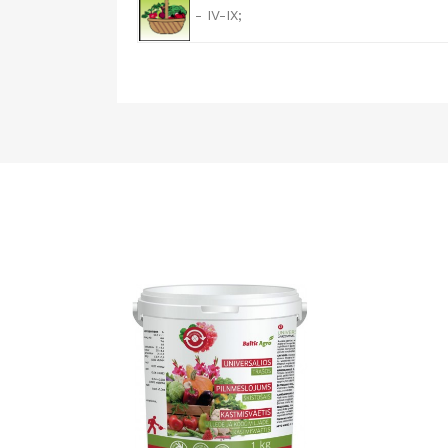
- IV-IX;