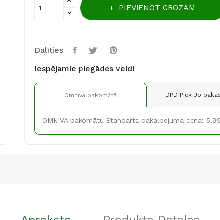
PIEVIENOT GROZAM
Dalīties
Iespējamie piegādes veidi
DPD Pick Up pakas
Omniva pakomātā
OMNIVA pakomātu Standarta pakalpojuma cena: 5,9
Apraksts
Produkta Detaļas