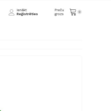
Ienākt
Preču
0
Reģistrēties
grozs