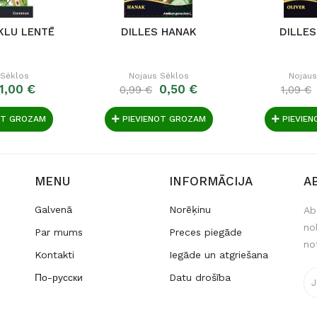
KLU LENTĒ
DILLES HANAK
DILLES
 Sėklos
Nojaus Sėklos
Nojaus
1,00 €
0,50 €
0,99 €
1,09 €
OT GROZAM
PIEVIENOT GROZAM
PIEVIE
MENU
INFORMĀCIJA
A
Galvenā
Norēķinu
Ab
no
Par mums
Preces piegāde
no
Kontakti
Iegāde un atgriešana
По-русски
Datu drošība