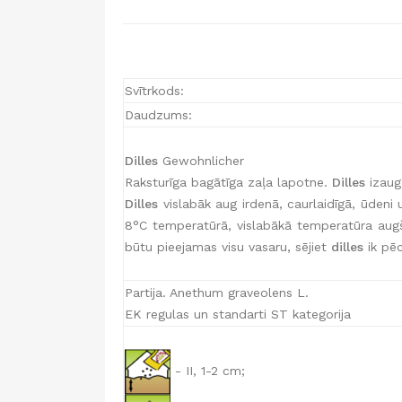
Svītrkods:
Daudzums:
Dilles
Gewohnlicher
Raksturīga bagātīga zaļa lapotne.
Dilles
izaug
Dilles
vislabāk aug irdenā, caurlaidīgā, ūdeni
8°C temperatūrā, vislabākā temperatūra augš
būtu pieejamas visu vasaru, sējiet
dilles
ik pēc
Partija. Anethum graveolens L.
EK regulas un standarti ST kategorija
- II, 1-2 cm;