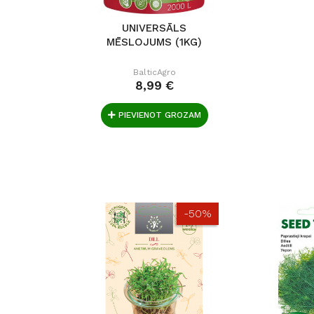
UNIVERSĀLS
MĒSLOJUMS (1KG)
BalticAgro
8,99 €
PIEVIENOT GROZAM
-50%