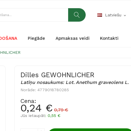
Latviešu
expand_more
RDOŠANA
Piegāde
Apmaksas veidi
Kontakti
OHNLICHER
Dilles GEWOHNLICHER
Latīņu nosaukums: Lot. Anethum graveolens L.
Norāde:
4779018780285
Cena:
0,24 €
0,79 €
Jūs ietaupāt
: 0,55 €