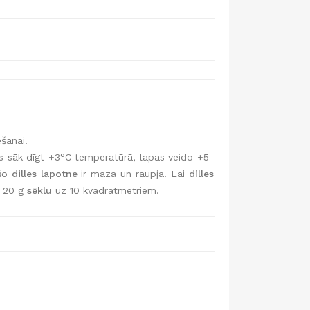
šanai.
ās sāk dīgt +3°C temperatūrā, lapas veido +5-
ošo
dilles lapotne
ir maza un raupja. Lai
dilles
. 20 g
sēklu
uz 10 kvadrātmetriem.