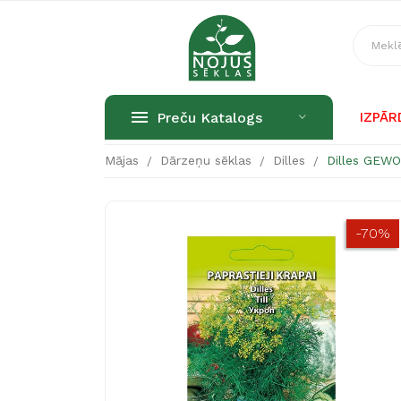
Preču Katalogs
IZPĀ
Mājas
Dārzeņu sēklas
Dilles
Dilles GEW
-70%