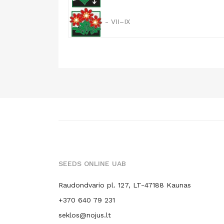
- VII–IX
SEEDS ONLINE UAB
Raudondvario pl. 127, LT-47188 Kaunas
+370 640 79 231
seklos@nojus.lt