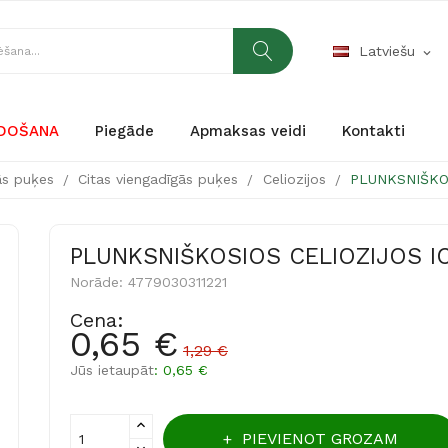
Latviešu
expand_more
RDOŠANA
Piegāde
Apmaksas veidi
Kontakti
ās puķes
Citas viengadīgās puķes
Celiozijos
PLUNKSNIŠKO
PLUNKSNIŠKOSIOS CELIOZIJOS I
Norāde:
4779030311221
Cena:
0,65 €
1,29 €
Jūs ietaupāt
: 0,65 €
PIEVIENOT GROZAM