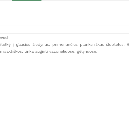
oved
elkę į gausius žiedynus, primenančius plunksniškas šluoteles. G
ompaktiškos, tinka auginti vazonėliuose, gėlynuose.