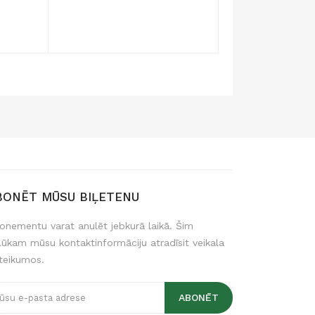
BONĒT MŪSU BIĻETENU
onementu varat anulēt jebkurā laikā. Šim
lūkam mūsu kontaktinformāciju atradīsit veikala
teikumos.