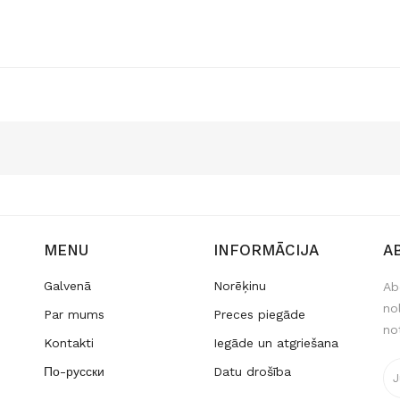
MENU
INFORMĀCIJA
A
Galvenā
Norēķinu
Ab
no
Par mums
Preces piegāde
no
Kontakti
Iegāde un atgriešana
По-русски
Datu drošība