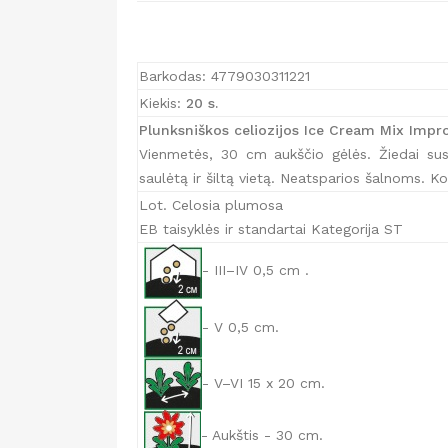
Barkodas: 4779030311221
Kiekis:
20 s.
Plunksniškos celiozijos Ice Cream Mix Impr
Vienmetės, 30 cm aukščio gėlės. Žiedai susit
saulėtą ir šiltą vietą. Neatsparios šalnoms. K
Lot. Celosia plumosa
EB taisyklės ir standartai Kategorija ST
- III–IV 0,5 cm .
- V 0,5 cm.
- V–VI 15 x 20 cm.
- Aukštis - 30 cm.