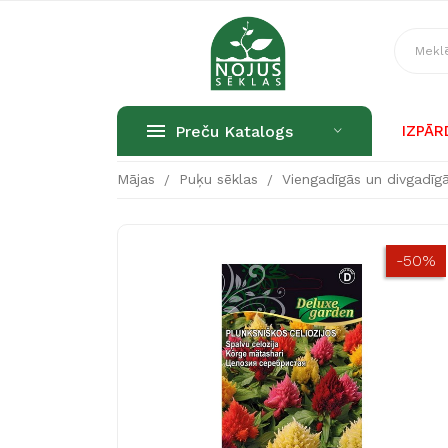
Preču Katalogs
IZPĀ
Mājas
Puķu sēklas
Viengadīgās un divgadīg
-50%