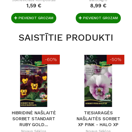
1,59 €
8,99 €
PIEVIENOT GROZAM
PIEVIENOT GROZAM
SAISTĪTIE PRODUKTI
-60%
-50%
HIBRIDINĖ NAŠLAITĖ
TIESIARAGĖS
SORBET STANDART
NAŠLAITĖS SORBET
RUBY GOLD...
XP PINK - HALO XP
Nojaus Sėklos
Nojaus Sėklos