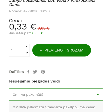
Latīņu nosaukums: Lot. Viola x wittrockiana
Gams
Norāde:
4779030318190
Cena:
0,33 €
0,65 €
Jūs ietaupāt
: 0,33 €
PIEVIENOT GROZAM
Dalīties
Iespējamie piegādes veidi
Omniva pakomātā
OMNIVA pakomātu Standarta pakalpojuma cena: