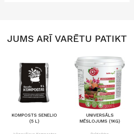
JUMS ARĪ VARĒTU PATIKT
KOMPOSTS SENELIO
UNIVERSĀLS
(5 L)
MĒSLOJUMS (1KG)
Juknevičiaus Kompostas
BalticAgro