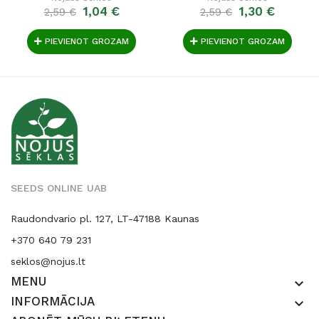
1,04 €
1,30 €
2,59 €
2,59 €
PIEVIENOT GROZAM
PIEVIENOT GROZAM
SEEDS ONLINE UAB
Raudondvario pl. 127, LT-47188 Kaunas
+370 640 79 231
seklos@nojus.lt
MENU
keyboard_arrow_down
INFORMĀCIJA
keyboard_arrow_down