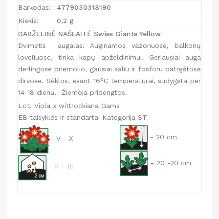
Barkodas:
4779030318190
Kiekis:
0,2 g
DARŽELINĖ NAŠLAITĖ Swiss Giants Yellow
Dvimetis augalas. Auginamos vazonuose, balkonų
loveliuose, tinka kapų apželdinimui. Geriausiai auga
derlingose priemolio, gausiai kaliu ir fosforu patręštose
dirvose. Sėklos, esant 16°C temperatūrai, sudygsta per
14-18 dienų. Žiemoja pridengtos.
Lot. Viola x wittrockiana Gams
EB taisyklės ir standartai Kategorija ST
- 20 cm
- V - X
- 20 -20 cm
- II - III