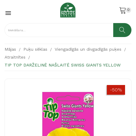
0

Mājas
Puķu sēklas
Viengadīgās un divgadīgās puķes
Atraitnītes
TIP TOP DARŽELINĖ NAŠLAITĖ SWISS GIANTS YELLOW
-50%