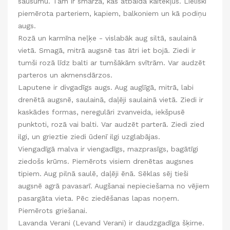
sausumu. Tam ir smarža, kas atbaida kaitēkļus. Lieliski
piemērota parteriem, kapiem, balkoniem un kā podiņu
augs.
Rozā un karmīna neļķe - vislabāk aug siltā, saulainā
vietā. Smagā, mitrā augsnē tas ātri iet bojā. Ziedi ir
tumši rozā līdz balti ar tumšākām svītrām. Var audzēt
parteros un akmensdārzos.
Laputene ir divgadīgs augs. Aug auglīgā, mitrā, labi
drenētā augsnē, saulainā, daļēji saulainā vietā. Ziedi ir
kaskādes formas, neregulāri zvanveida, iekšpusē
punktoti, rozā vai balti. Var audzēt parterā. Ziedi zied
ilgi, un grieztie ziedi ūdenī ilgi uzglabājas.
Viengadīgā malva ir viengadīgs, mazprasīgs, bagātīgi
ziedošs krūms. Piemērots visiem drenētas augsnes
tipiem. Aug pilnā saulē, daļēji ēnā. Sēklas sēj tieši
augsnē agrā pavasarī. Augšanai nepieciešama no vējiem
pasargāta vieta. Pēc ziedēšanas lapas noņem.
Piemērots griešanai.
Lavanda Verani (Levand Verani) ir daudzgadīga šķirne.