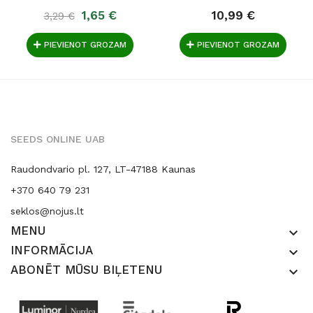
1,65 €
10,99 €
3,29 €
PIEVIENOT GROZAM
PIEVIENOT GROZAM
SEEDS ONLINE UAB
Raudondvario pl. 127, LT-47188 Kaunas
+370 640 79 231
seklos@nojus.lt
MENU
keyboard_arrow_down
INFORMĀCIJA
keyboard_arrow_down
ABONĒT MŪSU BIĻETENU
keyboard_arrow_down