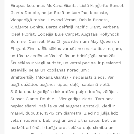
Eiropas kolonnas McKana Giants, Lielā kliņģerīte Sunset
Giants Double, neļķe Rozā un karmīna, lapsaste,
Viengadīgā malva, Levand Verani, Dahlia Pinnata,
kliņģerīte Bonita, Dārza delfīniji Pacific Giant, Verbena
Ideal Florist, Lobēlija Blue Carpet, Augstais Hollyhock
Summer Carnival, Max Chrysanthemum May Queen un
Elegant Zinnia. Šīs sēklas var sēt no marta līdz maijam,
un tās uzziedēs košās krāsās un brīnišķīgās smaržās!
Šīs sēklas ir viegli audzēt, un katrai paciņai ir pievienoti
atsevišķi sējas un kopšanas norādījumi:
Smiltsērkšķi (Mckana Giants) - neparasts zieds. Var
augt dažādos augsnes tipos, daļēji saulainā vietā.
Stāda daudzgadīgās dekoratīvo puķu dobēs, zālājos.
Sunset Giants Double - Viengadīgs zieds. Tam nav
nepieciešami īpaši laika vai augsnes apstākļi. Ziedi ir
masīvi, dubultie, 13-15 cm diametrā. Zied no jūlija līdz
vēlam rudenim. Labi aug un zied pilnā saulē, bet var
audzēt arī ēnā. Izturīga pret lielāko daļu slimību un