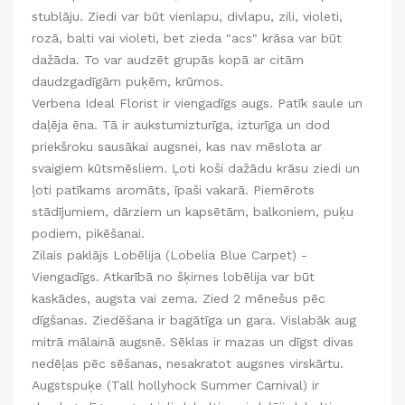
stublāju. Ziedi var būt vienlapu, divlapu, zili, violeti,
rozā, balti vai violeti, bet zieda "acs" krāsa var būt
dažāda. To var audzēt grupās kopā ar citām
daudzgadīgām puķēm, krūmos.
Verbena Ideal Florist ir viengadīgs augs. Patīk saule un
daļēja ēna. Tā ir aukstumizturīga, izturīga un dod
priekšroku sausākai augsnei, kas nav mēslota ar
svaigiem kūtsmēsliem. Ļoti koši dažādu krāsu ziedi un
ļoti patīkams aromāts, īpaši vakarā. Piemērots
stādījumiem, dārziem un kapsētām, balkoniem, puķu
podiem, pikēšanai.
Zilais paklājs Lobēlija (Lobelia Blue Carpet) -
Viengadīgs. Atkarībā no šķirnes lobēlija var būt
kaskādes, augsta vai zema. Zied 2 mēnešus pēc
dīgšanas. Ziedēšana ir bagātīga un gara. Vislabāk aug
mitrā mālainā augsnē. Sēklas ir mazas un dīgst divas
nedēļas pēc sēšanas, nesakratot augsnes virskārtu.
Augstspuķe (Tall hollyhock Summer Carnival) ir