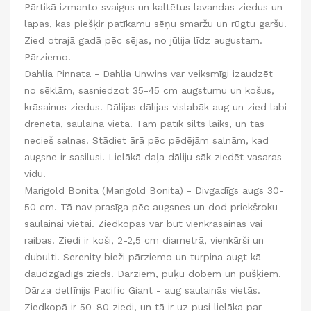
Pārtikā izmanto svaigus un kaltētus lavandas ziedus un
lapas, kas piešķir patīkamu sēņu smaržu un rūgtu garšu.
Zied otrajā gadā pēc sējas, no jūlija līdz augustam.
Pārziemo.
Dahlia Pinnata - Dahlia Unwins var veiksmīgi izaudzēt
no sēklām, sasniedzot 35-45 cm augstumu un košus,
krāsainus ziedus. Dālijas dālijas vislabāk aug un zied labi
drenētā, saulainā vietā. Tām patīk silts laiks, un tās
necieš salnas. Stādiet ārā pēc pēdējām salnām, kad
augsne ir sasilusi. Lielākā daļa dāliju sāk ziedēt vasaras
vidū.
Marigold Bonita (Marigold Bonita) - Divgadīgs augs 30-
50 cm. Tā nav prasīga pēc augsnes un dod priekšroku
saulainai vietai. Ziedkopas var būt vienkrāsainas vai
raibas. Ziedi ir koši, 2-2,5 cm diametrā, vienkārši un
dubulti. Serenity bieži pārziemo un turpina augt kā
daudzgadīgs zieds. Dārziem, puķu dobēm un pušķiem.
Dārza delfīnijs Pacific Giant - aug saulainās vietās.
Ziedkopā ir 50-80 ziedi, un tā ir uz pusi lielāka par