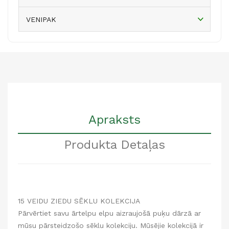
VENIPAK
Apraksts
Produkta Detaļas
15 VEIDU ZIEDU SĒKLU KOLEKCIJA
Pārvērtiet savu ārtelpu elpu aizraujošā puķu dārzā ar
mūsu pārsteidzošo sēklu kolekciju. M
kolekcijā ir
ūsējie