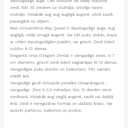
daudzgadīgs augs. Lieli dubultie vai daļēji dubultie
ziedi, līdz 30 ziediem uz stublāja. Izturīgs taisns
stublājs. Vislabāk aug aug auglīgā augsnē, pilnā saulē,
pasargātā no vējiem.
Max chrizantēma May Queen ir daudzgadīgs augs. Aug
auglīgā, vidēji smagā augsnē. Var sēt puķu dobēs, kopā
ar citām daudzgadīgām puķēm, var griezt. Ziedi ūdenī
izdzīvo 8-12 dienas.
Elegantā cinija (Elegant Zinnia) ir viengadīgs zieds. 5-7
cm diametrs, griezti ziedi ūdenī saglabājas 10-12 dienas.
Viengadīgas puķu dobēm un balkoniem. Pēc salnām
stādīt ārā.
Viengadīgs gludi dzīvojošs pelašķis (Snapdragon) -
viengadīgs. Zied 3-3,5 mēnešus, līdz 12 dienām vienā
ziedkopā. Vislabāk aug vieglā augsnē, saulē vai daļējā
ēnā. Ziedi ir neregulāras formas un dažādu krāsu. Var
audzēt parteros, balkonos un podos.