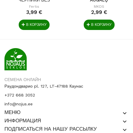
ХЛОРА И...
ŽYDĖJIMUI,...
Fertis
MKDS
3,99 €
2,99 €
В КОРЗИНУ
В КОРЗИНУ
СЕМЕНА ОНЛАЙН
Раудондварио pl. 127, LT-47188 Каунас
+372 668 3052
info@nojus.ee
МЕНЮ
keyboard_arrow_down
ИНФОРМАЦИЯ
keyboard_arrow_down
ПОДПИСАТЬСЯ НА НАШУ РАССЫЛКУ
keyboard_arrow_down