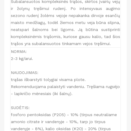
Subalansuotos kompleksinės trąšos, skirtos įvairių vejų
ir žolynų tręšimui rudenį. Po intensyvaus augimo
sezono rudenį žolėms vejoje nepakanka dirvoje esančių
maisto medžiagų, todėl žiemos metu veja būna silpna,
neatspari šalnoms bei ligoms. Ją būtina sustiprinti
kompleksinėmis trąšomis, kuriose gausu kalio, tad šios
trąšos yra subalansuotos tinkamam vejos tręšimui.
NORMA:
2-3 kg/arui.
NAUDOJIMAS:
trąšas išbarstyti tolygiai visama plote.
Rekomenduojama palaistyti vandeniu. Tręšiama rugsėjo
- lapkričio mėnesiais (iki šalnų).
SUDĖTIS:
fosforo pentoksidas (P2O5) - 10% (tirpus neutraliame
amonio citrate ir vandenyje - 10%, tarp jo tirpus
vandenyje - 8%), kalio oksidas (K2O) - 20% (tirpus