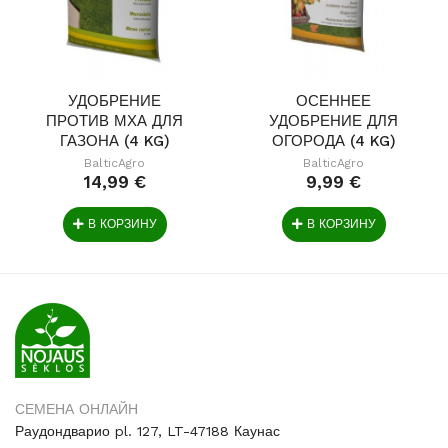
УДОБРЕНИЕ
ОСЕННЕЕ
ПРОТИВ МХА ДЛЯ
УДОБРЕНИЕ ДЛЯ
ГАЗОНА (4 KG)
ОГОРОДА (4 KG)
BalticAgro
BalticAgro
14,99 €
9,99 €
В КОРЗИНУ
В КОРЗИНУ
СЕМЕНА ОНЛАЙН
Раудондварио pl. 127, LT-47188 Каунас