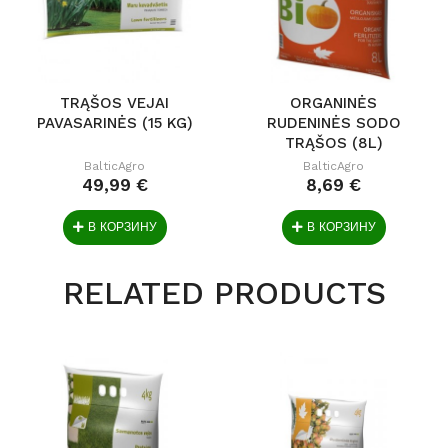
TRĄŠOS VEJAI
ORGANINĖS
PAVASARINĖS (15 KG)
RUDENINĖS SODO
TRĄŠOS (8L)
BalticAgro
BalticAgro
49,99 €
8,69 €
В КОРЗИНУ
В КОРЗИНУ
RELATED PRODUCTS