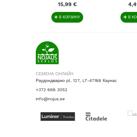
15,99 €
4,4
В КОРЗИНУ
В К
СЕМЕНА ОНЛАЙН
Раудондварио pl. 127, LT-47188 Каунас
+372 668 3052
info@nojus.ee