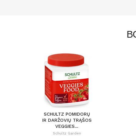
В
SCHULTZ POMIDORŲ
IR DARŽOVIŲ TRĄŠOS
VEGGIES...
Schultz Garden