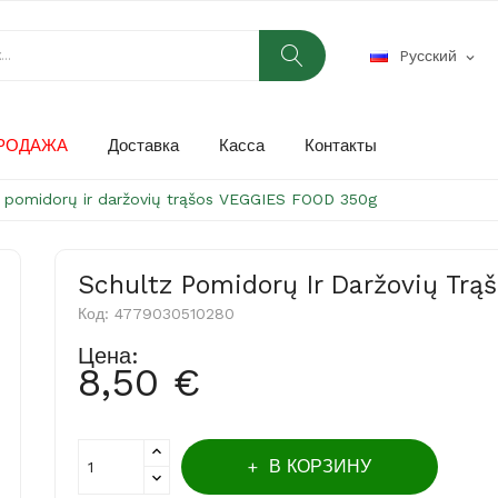
Pусский
expand_more
РОДАЖА
Доставка
Касса
Контакты
z pomidorų ir daržovių trąšos VEGGIES FOOD 350g
Schultz Pomidorų Ir Daržovių Tr
Код:
4779030510280
Цена:
8,50 €
В КОРЗИНУ