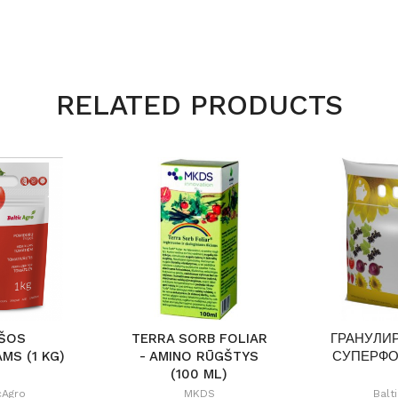
RELATED PRODUCTS
ŠOS
TERRA SORB FOLIAR
ГРАНУЛИ
MS (1 KG)
- AMINO RŪGŠTYS
СУПЕРФО
(100 ML)
cAgro
MKDS
Balt