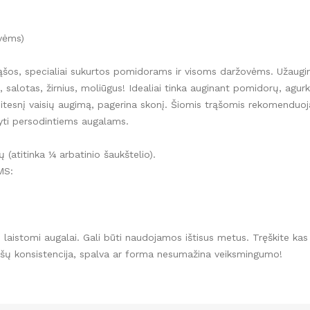
vėms)
rąšos, specialiai sukurtos pomidorams ir visoms daržovėms. Užaug
, salotas, žirnius, moliūgus! Idealiai tinka auginant pomidorų, agurk
reitesnį vaisių augimą, pagerina skonį. Šiomis trąšomis rekomenduoj
yti persodintiems augalams.
(atitinka ¼ arbatinio šaukštelio).
MS:
lu laistomi augalai. Gali būti naudojamos ištisus metus. Tręškite kas
trąšų konsistencija, spalva ar forma nesumažina veiksmingumo!