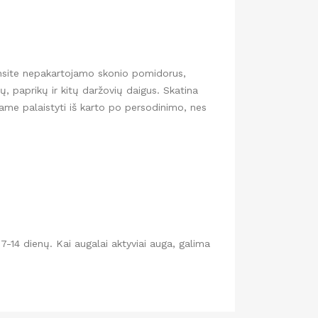
insite nepakartojamo skonio pomidorus,
ų, paprikų ir kitų daržovių daigus. Skatina
ame palaistyti iš karto po persodinimo, nes
 7-14 dienų. Kai augalai aktyviai auga, galima