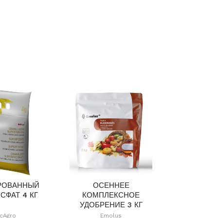
РОВАННЫЙ
ОСЕННЕЕ
TRĄŠOS 
СФАТ 4 КГ
КОМПЛЕКСНОЕ
DARŽOVĖ
УДОБРЕНИЕ 3 КГ
icAgro
Emolus