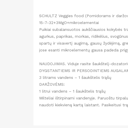
SCHULTZ Veggies food (Pomidorams ir daržo
15-7-32+3MgO+mikroelementai
Puikiai subalansuotos aukščiausios kokybės t
agurkus, paprikas, morkas, ridikėlius, svogūnus
spartų ir visavertį augimą, gausų žydėjimą, g
jose esanti mikroelementų gausa padeda prig
NAUDOJIMAS. Viduje rasite šaukštelį-dozatorių 
DYGSTANTIEMS IR PERSODINTIEMS AUGALA
3 litrams vandens – 1 šaukštelis trąšų
DARŽOVĖMS:
1 litrui vandens – 1 šaukštelis trąšų
Milteliai ištirpinami vandenyje. Paruoštu tirpa
naudoti kiekvieną kartą laistant. Pasikeitusi 