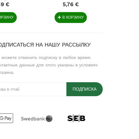
49 €
5,76 €
22
ОРЗИНУ
В КОРЗИНУ
В 
ОДПИСАТЬСЯ НА НАШУ РАССЫЛКУ
 можете отменить подписку в любое время.
нтактные данные для этого указаны в условиях
газина.