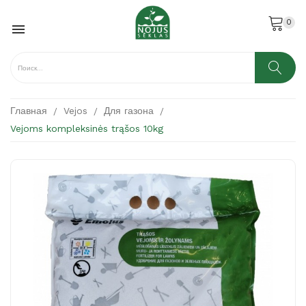
0

Главная
Vejos
Для газона
Vejoms kompleksinės trąšos 10kg