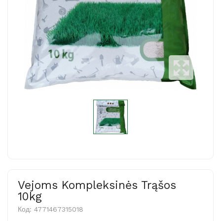
Vejoms Kompleksinės Trąšos
10kg
Код:
4771467315018