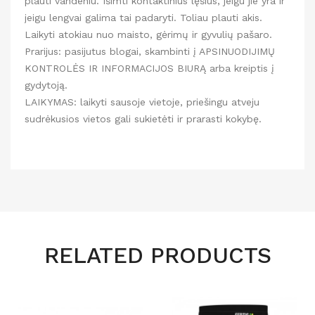
plauti vandeniu. Išimti kontaktinius lęšius, jeigu jie yra ir
jeigu lengvai galima tai padaryti. Toliau plauti akis.
Laikyti atokiau nuo maisto, gėrimų ir gyvulių pašaro.
Prarijus: pasijutus blogai, skambinti į APSINUODIJIMŲ
KONTROLĖS IR INFORMACIJOS BIURĄ arba kreiptis į
gydytoją.
LAIKYMAS: laikyti sausoje vietoje, priešingu atveju
sudrėkusios vietos gali sukietėti ir prarasti kokybę.
RELATED PRODUCTS