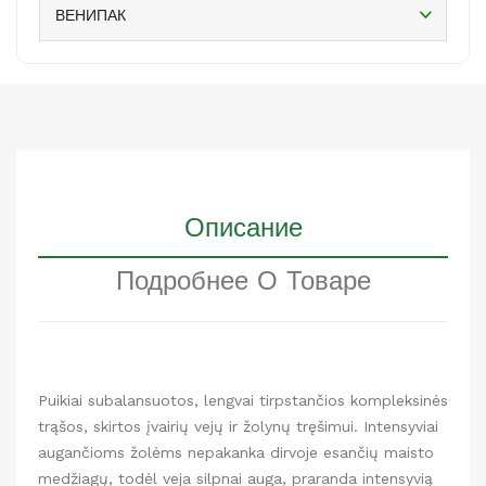
ВЕНИПАК
Описание
Подробнее О Товаре
Puikiai subalansuotos, lengvai tirpstančios kompleksinės
trąšos, skirtos įvairių vejų ir žolynų tręšimui. Intensyviai
augančioms žolėms nepakanka dirvoje esančių maisto
medžiagų, todėl veja silpnai auga, praranda intensyvią