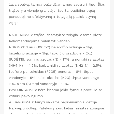
žalią spalvą, tampa pažeidžiama nuo sausrų ir ligų. Šios
trąšos yra vienoje granulėje, tad tai padidina trąšų
panaudojimo efektyvumą ir tolygų jų pasiskirstymą
vejoje.
NAUDOJIMAS: trąšas išbarstykite tolygiai visame plote.
Rekomenduojame palaistyti vandeniu.
NORMOS: 1 arui (100m2) balandžio viduryje - 3kg,
birželio pradžioje - 3kg, lapkričio pradžioje - 2kg.
SUDĖTIS: suminis azotas (N) - 17%, amoniakinis azotas
(NH4-N) - 14,5%, karbamidinis azotas (NH2-N) - 2,5%,
fosforo pentoksidas (P2O5) bendras - 6%, tirpus
vandenyje - 5%, kalio oksidas (K2O) tirpus vandenyje -
11%, siera (S) tirpi vandenyje - 13%.
PAVOJINGUMAS: nėra žinoma jokio žymaus poveikio ar
kritinio pavojingumo.
ATSARGUMAS: laikyti vaikams neprieinamoje vietoje.
Neįkvėpti dulkių. Patekus į akis: kelias minutes atsargiai