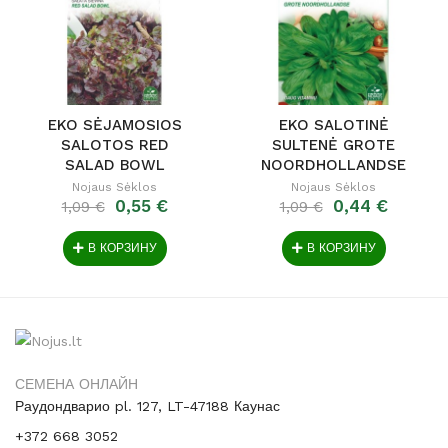
EKO SĖJAMOSIOS
EKO SALOTINĖ
SALOTOS RED
SULTENĖ GROTE
SALAD BOWL
NOORDHOLLANDSE
Nojaus Sėklos
Nojaus Sėklos
0,55 €
0,44 €
1,09 €
1,09 €
В КОРЗИНУ
В КОРЗИНУ
СЕМЕНА ОНЛАЙН
Раудондварио pl. 127, LT-47188 Каунас
+372 668 3052