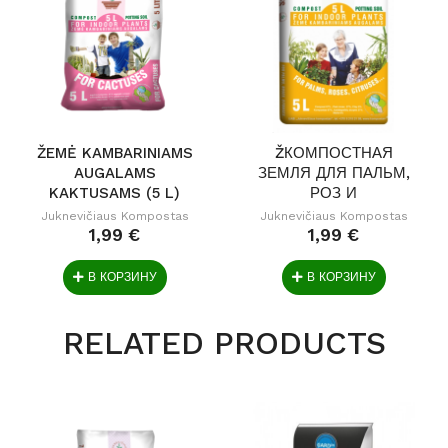
ŽEMĖ KAMBARINIAMS
ŽКОМПОСТНАЯ
AUGALAMS
ЗЕМЛЯ ДЛЯ ПАЛЬМ,
KAKTUSAMS (5 L)
РОЗ И
ЦИТРУСОВЫХ...
Juknevičiaus Kompostas
Juknevičiaus Kompostas
1,99 €
1,99 €
В КОРЗИНУ
В КОРЗИНУ
RELATED PRODUCTS