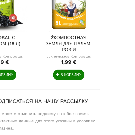
RSAL С
ŽКОМПОСТНАЯ
КО
М (16 Л)
ЗЕМЛЯ ДЛЯ ПАЛЬМ,
ЗЕМЛЯ
РОЗ И
ЦИТРУСОВЫХ...
us Kompostas
Juknevičiaus Kompostas
Du
49 €
1,99 €
4,
ОРЗИНУ
В КОРЗИНУ
В 
ОДПИСАТЬСЯ НА НАШУ РАССЫЛКУ
 можете отменить подписку в любое время.
нтактные данные для этого указаны в условиях
газина.