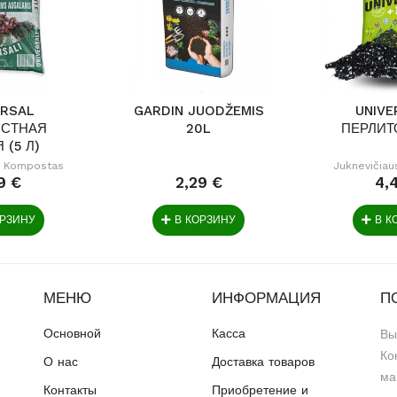
ERSAL
GARDIN JUODŽEMIS
UNIVE
СТНАЯ
20L
ПЕРЛИТО
 (5 Л)
s Kompostas
Juknevičia
9 €
2,29 €
4,
ОРЗИНУ
В КОРЗИНУ
В К
МЕНЮ
ИНФОРМАЦИЯ
П
Основной
Касса
Вы
Ко
О нас
Доставка товаров
ма
Контакты
Приобретение и