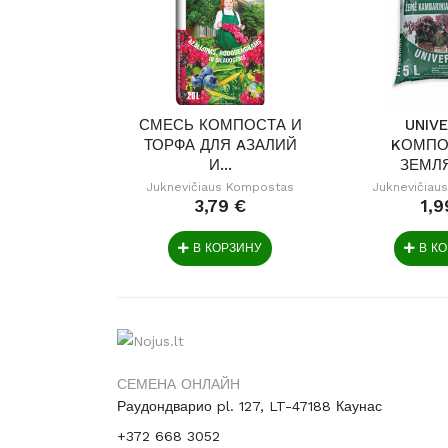
СМЕСЬ КОМПОСТА И
UNIV
ТОРФА ДЛЯ AЗАЛИЙ
KОМПО
И...
ЗЕМЛЯ
Juknevičiaus Kompostas
Juknevičiau
3,79 €
1,9
В КОРЗИНУ
В К
СЕМЕНА ОНЛАЙН
Раудондварио pl. 127, LT-47188 Каунас
+372 668 3052