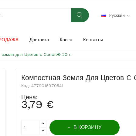
Pусский
expand_more
РОДАЖА
Доставка
Касса
Контакты
 земля для Цветов c Condit® 20 л
Компостная Земля Для Цветов C 
Код:
4779016970541
Цена:
3,79 €
В КОРЗИНУ