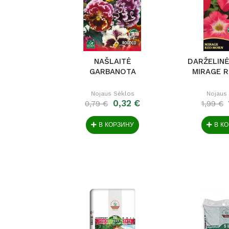
NAŠLAITĖ
DARŽELINĖ
GARBANOTA
MIRAGE 
Nojaus Sėklos
Nojaus
0,32 €
0,79 €
1,99 €
В КОРЗИНУ
В К