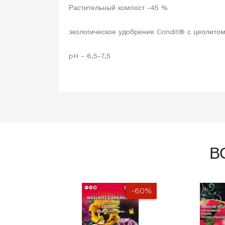
Растительный компост -45 %
экологическое удобрение Condit® с цеолито
pH - 6,5-7,5
В
-60%