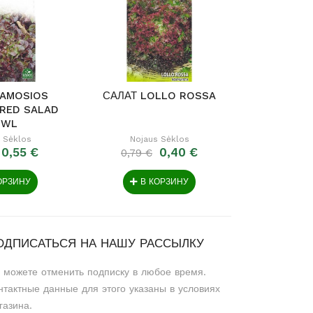
JAMOSIOS
САЛАТ LOLLO ROSSA
САЛАТ S
RED SALAD
OWL
 Sėklos
Nojaus Sėklos
Nojau
0,55 €
0,40 €
0,79 €
0,79 €
ОРЗИНУ
В КОРЗИНУ
В 
ОДПИСАТЬСЯ НА НАШУ РАССЫЛКУ
 можете отменить подписку в любое время.
нтактные данные для этого указаны в условиях
газина.