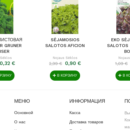
ЛИСТОВАЯ
SĖJAMOSIOS
EKO SĖ
R GRUNER
SALOTOS AFICION
SALOTOS 
USER
B
 Sėklos
Nojaus Sėklos
Nojaus
0,32 €
0,90 €
2,99 €
1,09 €
ОРЗИНУ
В КОРЗИНУ
В К
МЕНЮ
ИНФОРМАЦИЯ
П
Основной
Касса
Вы
Ко
О нас
Доставка товаров
ма