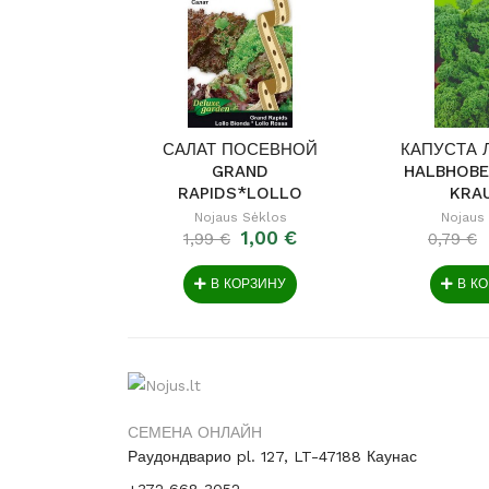
САЛАТ ПОСЕВНОЙ
КАПУСТА 
GRAND
HALBHOBE
RAPIDS*LOLLO
KRA
BIONDA*LOLLO...
Nojaus Sėklos
Nojaus
1,00 €
1,99 €
0,79 €
В КОРЗИНУ
В К
СЕМЕНА ОНЛАЙН
Раудондварио pl. 127, LT-47188 Каунас
+372 668 3052