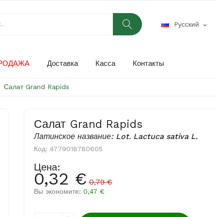
Pусский
expand_more
РОДАЖА
Доставка
Касса
Контакты
Салат Grand Rapids
Салат Grand Rapids
Латинское название: Lot. Lactuca sativa L.
Код:
4779018780605
Цена:
0,32 €
0,79 €
Вы экономите
: 0,47 €