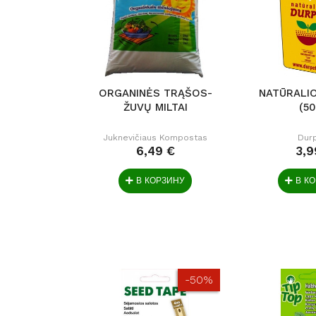
ORGANINĖS TRĄŠOS-
NATŪRALI
ŽUVŲ MILTAI
(50
Juknevičiaus Kompostas
Dur
6,49 €
3,9
В КОРЗИНУ
В К
-50%