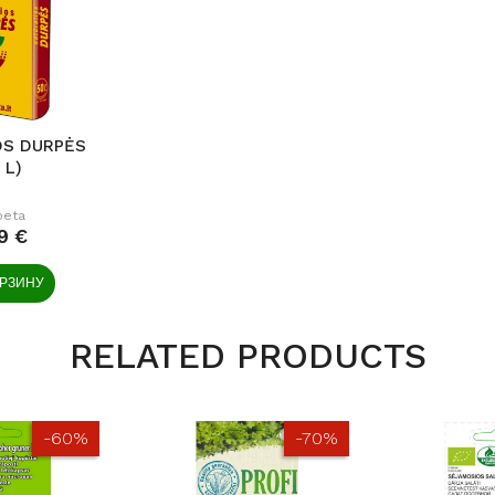
OS DURPĖS
 L)
peta
9 €
ОРЗИНУ
RELATED PRODUCTS
-60%
-70%