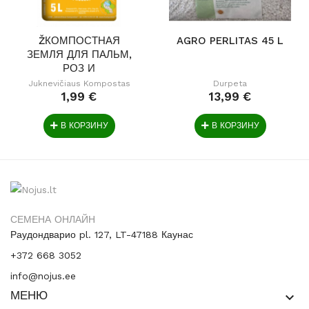
ŽКОМПОСТНАЯ
AGRO PERLITAS 45 L
ЗЕМЛЯ ДЛЯ ПАЛЬМ,
РОЗ И
ЦИТРУСОВЫХ...
Juknevičiaus Kompostas
Durpeta
1,99 €
13,99 €
В КОРЗИНУ
В КОРЗИНУ
СЕМЕНА ОНЛАЙН
Раудондварио pl. 127, LT-47188 Каунас
+372 668 3052
info@nojus.ee
МЕНЮ
keyboard_arrow_down