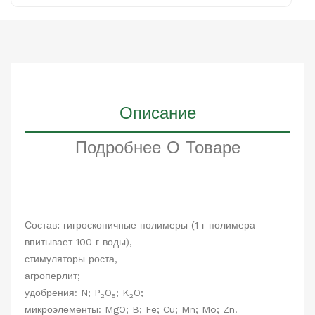
Описание
Подробнее О Товаре
Состав:
гигроскопичные полимеры (1 г полимера
впитывает 100 г воды),
стимуляторы роста,
агроперлит;
удобрения:
N
;
P
O
;
K
O
;
2
5
2
микроэлементы:
MgO
;
B
;
Fe
;
Cu
;
Mn
;
Mo
;
Zn
.