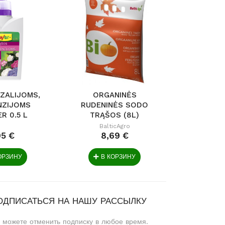
ZALIJOMS,
ORGANINĖS
TRĄŠO
NZIJOMS
RUDENINĖS SODO
PAVASARI
R 0.5 L
TRĄŠOS (8L)
BalticAgro
Balt
95 €
8,69 €
49
ОРЗИНУ
В КОРЗИНУ
В 
ОДПИСАТЬСЯ НА НАШУ РАССЫЛКУ
 можете отменить подписку в любое время.