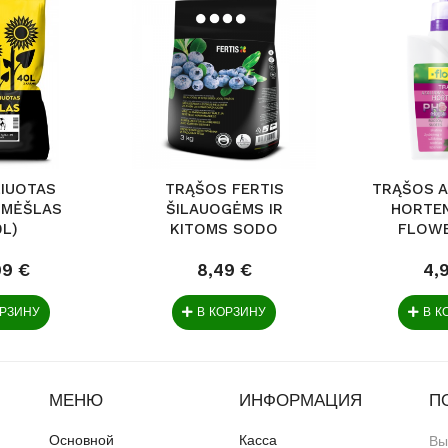
IUOTAS
TRĄŠOS FERTIS
TRĄŠOS A
 MĖŠLAS
ŠILAUOGĖMS IR
HORTE
0L)
KITOMS SODO
FLOWE
UOGOMS 3KG
99 €
8,49 €
4,
ОРЗИНУ
В КОРЗИНУ
В К
МЕНЮ
ИНФОРМАЦИЯ
П
Основной
Касса
Вы