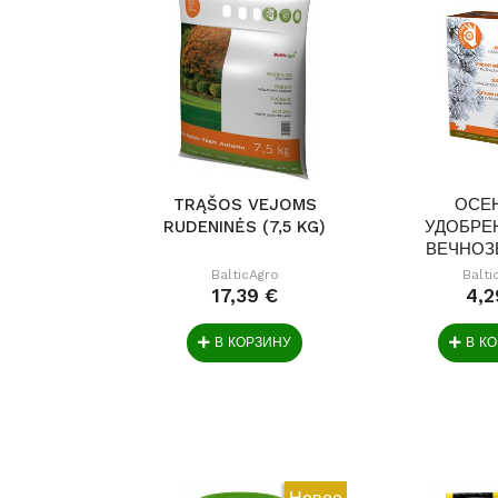
TRĄŠOS VEJOMS
ОСЕ
RUDENINĖS (7,5 KG)
УДОБРЕ
ВЕЧНОЗ
РАСТЕН
BalticAgro
Balti
17,39 €
4,2
В КОРЗИНУ
В К