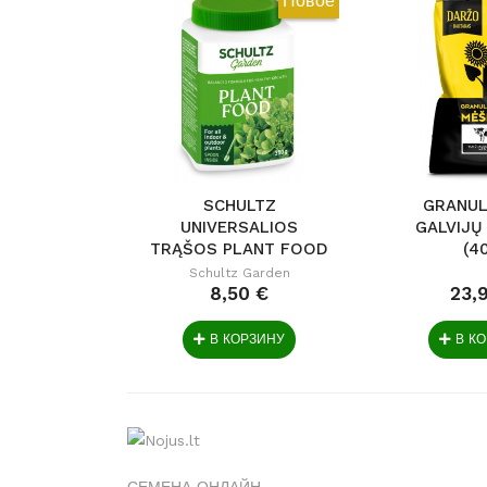
Новое
SCHULTZ
GRANUL
UNIVERSALIOS
GALVIJŲ
TRĄŠOS PLANT FOOD
(4
350G
Schultz Garden
8,50 €
23,
В КОРЗИНУ
В К
СЕМЕНА ОНЛАЙН