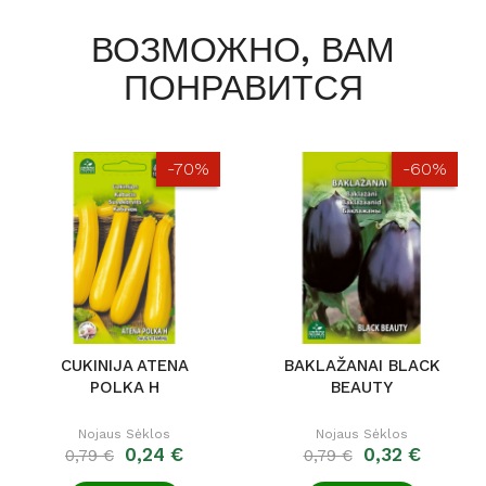
ВОЗМОЖНО, ВАМ
ПОНРАВИТСЯ
-70%
-60%
CUKINIJA ATENA
BAKLAŽANAI BLACK
POLKA H
BEAUTY
Nojaus Sėklos
Nojaus Sėklos
0,24 €
0,32 €
0,79 €
0,79 €