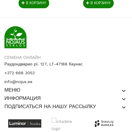
В КОРЗИНУ
В КОРЗИНУ
СЕМЕНА ОНЛАЙН
Раудондварио pl. 127, LT-47188 Каунас
+372 668 3052
info@nojus.ee
МЕНЮ
keyboard_arrow_down
ИНФОРМАЦИЯ
keyboard_arrow_down
ПОДПИСАТЬСЯ НА НАШУ РАССЫЛКУ
keyboard_arrow_down