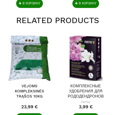
В КОРЗИНУ
В КОРЗИНУ
RELATED PRODUCTS
VEJOMS
КОМПЛЕКСНЫЕ
KOMPLEKSINĖS
УДОБРЕНИЯ ДЛЯ
TRĄŠOS 10KG
РОДОДЕНДРОНОВ
БЕЗ...
Fertis
23,99 €
3,99 €