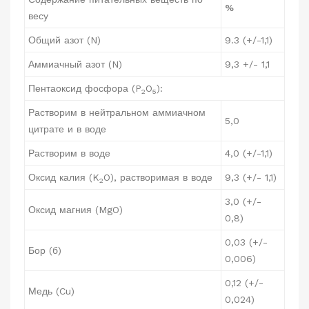
%
весу
Общий азот (N)
9.3 (+/-1,1)
Аммиачный азот (N)
9,3 +/- 1,1
Пентаоксид фосфора (P
O
):
2
5
Растворим в нейтральном аммиачном
5,0
цитрате и в воде
Растворим в воде
4,0 (+/-1,1)
Оксид калия (K
O), растворимая в воде
9,3 (+/- 1,1)
2
3,0 (+/-
Оксид магния (MgO)
0,8)
0,03 (+/-
Бор (б)
0,006)
0,12 (+/-
Медь (Cu)
0,024)