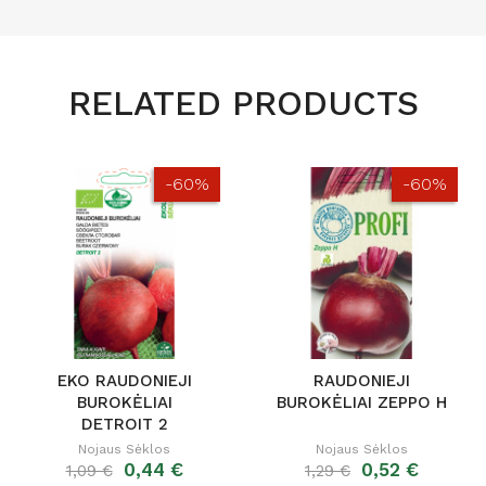
RELATED PRODUCTS
-60%
-60%
EKO RAUDONIEJI
RAUDONIEJI
BUROKĖLIAI
BUROKĖLIAI ZEPPO H
DETROIT 2
Nojaus Sėklos
Nojaus Sėklos
0,44 €
0,52 €
1,09 €
1,29 €