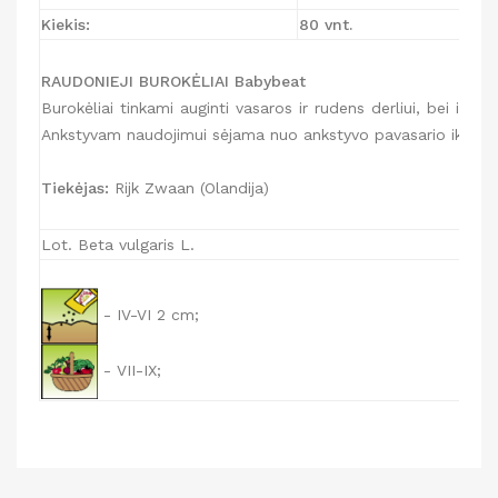
Kiekis:
80 vnt.
RAUDONIEJI BUROKĖLIAI Babybeat
Burokėliai tinkami auginti vasaros ir rudens derliui, bei ilga
Ankstyvam naudojimui sėjama nuo ankstyvo pavasario iki geguž
Tiekėjas:
Rijk Zwaan (Olandija)
Lot. Beta vulgaris L.
- IV-VI 2 cm;
- VII-IX;