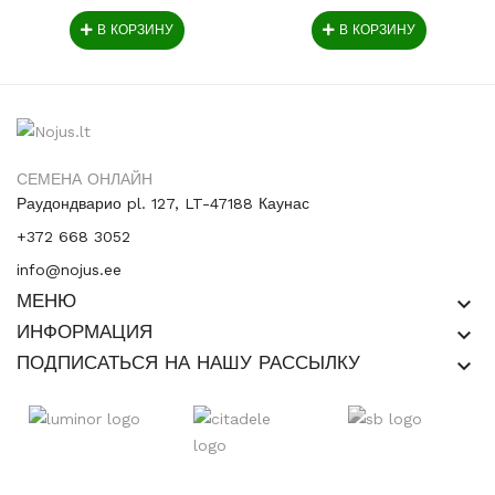
В КОРЗИНУ
В КОРЗИНУ
СЕМЕНА ОНЛАЙН
Раудондварио pl. 127, LT-47188 Каунас
+372 668 3052
info@nojus.ee
МЕНЮ
keyboard_arrow_down
ИНФОРМАЦИЯ
keyboard_arrow_down
ПОДПИСАТЬСЯ НА НАШУ РАССЫЛКУ
keyboard_arrow_down