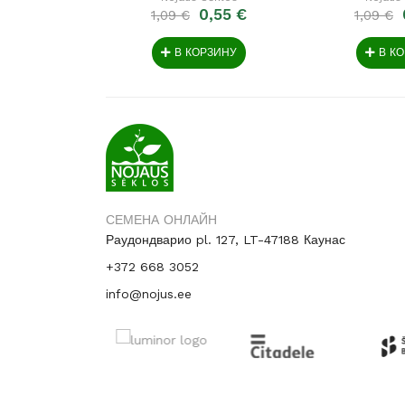
0,55 €
1,09 €
1,09 €
В КОРЗИНУ
В К
СЕМЕНА ОНЛАЙН
Раудондварио pl. 127, LT-47188 Каунас
+372 668 3052
info@nojus.ee