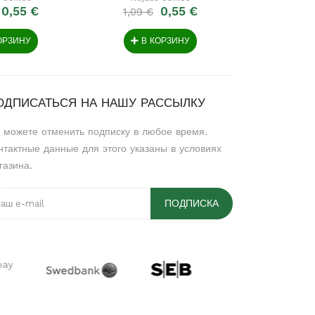
0,55 €
0,55 €
1,09 €
1,09 €
ОРЗИНУ
В КОРЗИНУ
В 
ОДПИСАТЬСЯ НА НАШУ РАССЫЛКУ
 можете отменить подписку в любое время.
нтактные данные для этого указаны в условиях
газина.