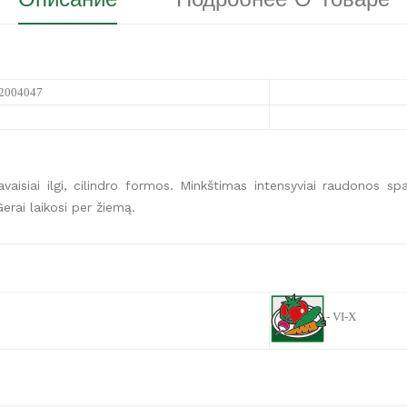
2004047
vaisiai ilgi, cilindro formos. Minkštimas intensyviai raudonos spal
Gerai laikosi per žiemą.
-
VI-X