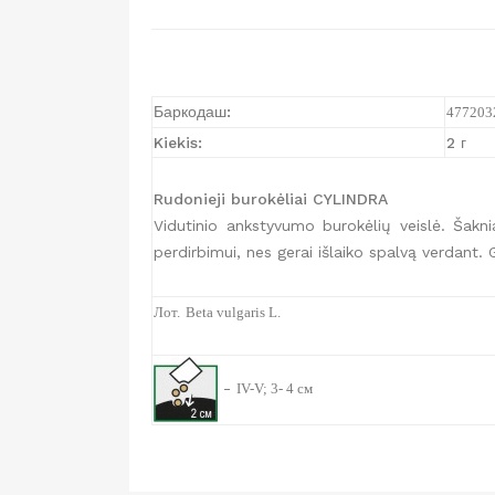
Баркодаш:
477203
Kiekis:
2 г
Rudonieji burokėliai CYLINDRA
Vidutinio ankstyvumo burokėlių veislė. Šaknia
perdirbimui, nes gerai išlaiko spalvą verdant. 
Лот.
Beta vulgaris L.
-
IV-V; 3- 4 см