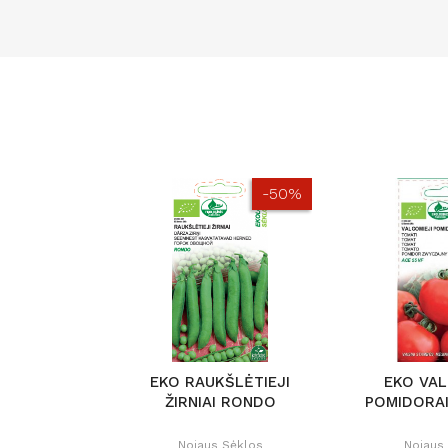
-50%
EKO RAUKŠLĖTIEJI
EKO VAL
ŽIRNIAI RONDO
POMIDORAI
Nojaus Sėklos
Nojaus