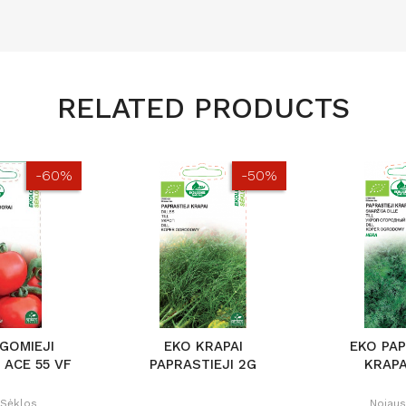
RELATED PRODUCTS
-60%
-50%
GOMIEJI
EKO KRAPAI
EKO PAP
 ACE 55 VF
PAPRASTIEJI 2G
KRAPA
 Sėklos
Nojaus