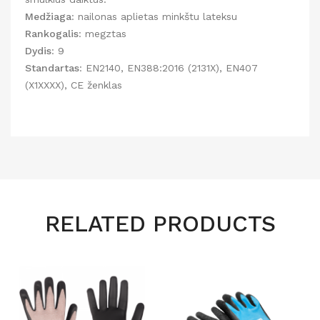
Medžiaga
: nailonas aplietas minkštu lateksu
Rankogalis
: megztas
Dydis
: 9
Standartas
: EN2140, EN388:2016 (2131X), EN407
(X1XXXX), CE ženklas
RELATED PRODUCTS