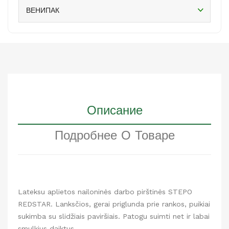
ВЕНИПАК
Описание
Подробнее О Товаре
Lateksu aplietos nailoninės darbo pirštinės STEPO
REDSTAR. Lanksčios, gerai priglunda prie rankos, puikiai
sukimba su slidžiais paviršiais. Patogu suimti net ir labai
smulkius daiktus.