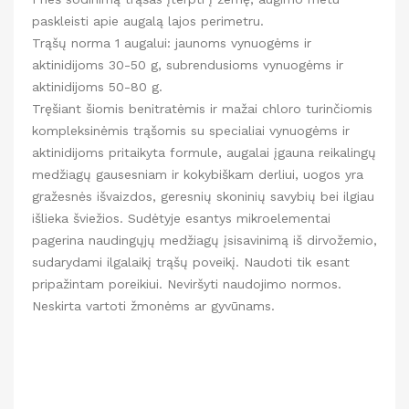
paskleisti apie augalą lajos perimetru.
Trąšų norma 1 augalui: jaunoms vynuogėms ir
aktinidijoms 30-50 g, subrendusioms vynuogėms ir
aktinidijoms 50-80 g.
Tręšiant šiomis benitratėmis ir mažai chloro turinčiomis
kompleksinėmis trąšomis su specialiai vynuogėms ir
aktinidijoms pritaikyta formule, augalai įgauna reikalingų
medžiagų gausesniam ir kokybiškam derliui, uogos yra
gražesnės išvaizdos, geresnių skoninių savybių bei ilgiau
išlieka šviežios. Sudėtyje esantys mikroelementai
pagerina naudingųjų medžiagų įsisavinimą iš dirvožemio,
sudarydami ilgalaikį trąšų poveikį. Naudoti tik esant
pripažintam poreikiui. Neviršyti naudojimo normos.
Neskirta vartoti žmonėms ar gyvūnams.