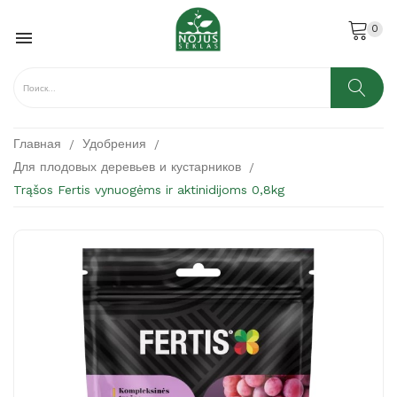
0

Главная
Удобрения
Для плодовых деревьев и кустарников
Trąšos Fertis vynuogėms ir aktinidijoms 0,8kg