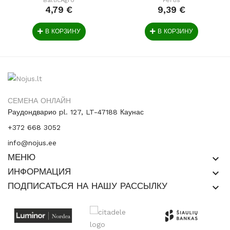
4,79 €
9,39 €
В КОРЗИНУ
В КОРЗИНУ
СЕМЕНА ОНЛАЙН
Раудондварио pl. 127, LT-47188 Каунас
+372 668 3052
info@nojus.ee
МЕНЮ
keyboard_arrow_down
ИНФОРМАЦИЯ
keyboard_arrow_down
ПОДПИСАТЬСЯ НА НАШУ РАССЫЛКУ
keyboard_arrow_down