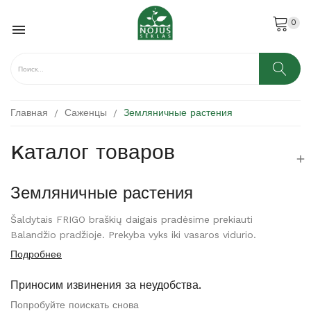
0

Главная
Саженцы
Земляничные растения
Kаталог товаров

Земляничные растения
Šaldytais FRIGO braškių daigais pradėsime prekiauti
Balandžio pradžioje. Prekyba vyks iki vasaros vidurio.
Подробнее
Приносим извинения за неудобства.
Попробуйте поискать снова