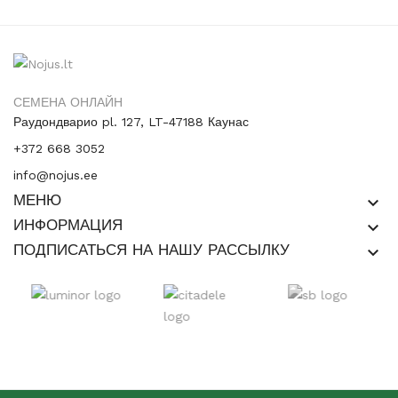
СЕМЕНА ОНЛАЙН
Раудондварио pl. 127, LT-47188 Каунас
+372 668 3052
info@nojus.ee
МЕНЮ
keyboard_arrow_down
ИНФОРМАЦИЯ
keyboard_arrow_down
ПОДПИСАТЬСЯ НА НАШУ РАССЫЛКУ
keyboard_arrow_down