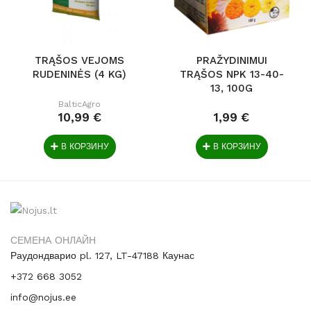
TRĄŠOS VEJOMS
PRAŽYDINIMUI
RUDENINĖS (4 KG)
TRĄŠOS NPK 13-40-
13, 100G
BalticAgro
10,99 €
1,99 €
В КОРЗИНУ
В КОРЗИНУ
СЕМЕНА ОНЛАЙН
Раудондварио pl. 127, LT-47188 Каунас
+372 668 3052
info@nojus.ee