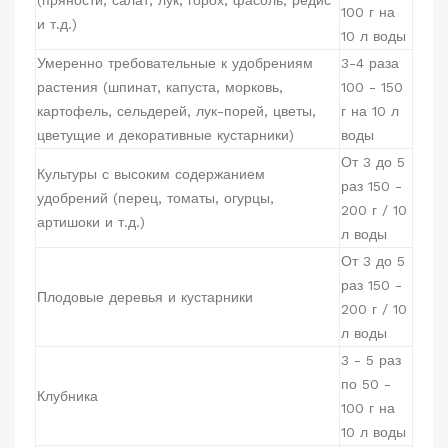
(пряности, салат, лук, горох, фасоль, редис
100 г на
и т.д.)
10 л воды
Умеренно требовательные к удобрениям
3-4 раза
растения (шпинат, капуста, морковь,
100 - 150
картофель, сельдерей, лук-порей, цветы,
г на 10 л
цветущие и декоративные кустарники)
воды
От 3 до 5
Культуры с высоким содержанием
раз 150 -
удобрений (перец, томаты, огурцы,
200 г / 10
артишоки и т.д.)
л воды
От 3 до 5
раз 150 -
Плодовые деревья и кустарники
200 г / 10
л воды
3 - 5 раз
по 50 -
Клубника
100 г на
10 л воды