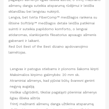
ašmenų danga suteikia atsparumą rūdijimui ir leidžia
sklandžiau bei lengviau nukirpti.
Lengva, bet tvirta FiberComp™ medžiagos rankena su
ištisine SoftGrip™ medžiagos detale leidžia patikimai
suimti ir suteikia papildomo komforto, o lengvai
atidaromas, slankiojantis fiksatorius apsaugo ašmenis
gabenant ir laikant.
Red Dot Best of the Best dizaino apdovanojimo
laimėtojas.
Lengvas ir patogus stiebams ir plonoms šakoms kirpti
Maksimalios kirpimo galimybės: 20 mm sk.
Atraminiai ašmenys, kad pjūviai būtų švaresni genint
negyvą augaliją
Visiškai užgrūdinti, tiksliai pagaląsti plieniniai ašmenys
ilgiau išlieka aštrūs
Trintį mažinanti ašmenų danga užtikrina atsparumą