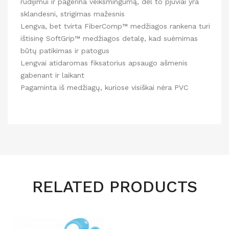
rūdijimui ir pagerina veiksmingumą, dėl to pjūviai yra
sklandesni, strigimas mažesnis
Lengva, bet tvirta FiberComp™ medžiagos rankena turi
ištisinę SoftGrip™ medžiagos detalę, kad suėmimas
būtų patikimas ir patogus
Lengvai atidaromas fiksatorius apsaugo ašmenis
gabenant ir laikant
Pagaminta iš medžiagų, kuriose visiškai nėra PVC
RELATED PRODUCTS