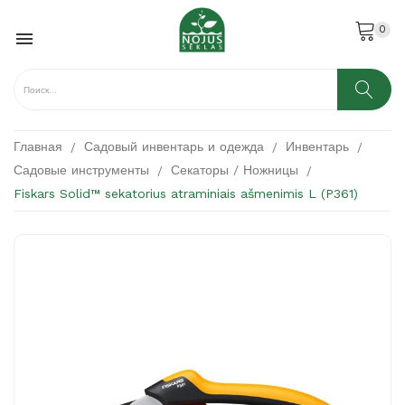
0

Главная
Садовый инвентарь и одежда
Инвентарь
Садовые инструменты
Секаторы / Ножницы
Fiskars Solid™ sekatorius atraminiais ašmenimis L (P361)