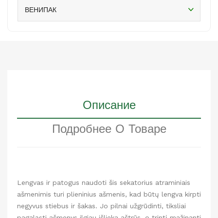
ВЕНИПАК
Описание
Подробнее О Товаре
Lengvas ir patogus naudoti šis sekatorius atraminiais
ašmenimis turi plieninius ašmenis, kad būtų lengva kirpti
negyvus stiebus ir šakas. Jo pilnai užgrūdinti, tiksliai
pagaląsti ašmenys ilgiau išlieka aštrūs, o trintį mažinanti