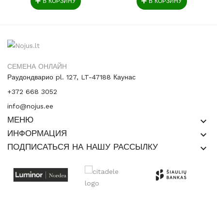
В КОРЗИНУ
В КОРЗИНУ
СЕМЕНА ОНЛАЙН
Раудондварио pl. 127, LT-47188 Каунас
+372 668 3052
info@nojus.ee
МЕНЮ
keyboard_arrow_down
ИНФОРМАЦИЯ
keyboard_arrow_down
ПОДПИСАТЬСЯ НА НАШУ РАССЫЛКУ
keyboard_arrow_down