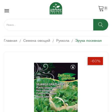
0

Главная
Семена овощей
Руккола
Эрука посевная
-60%
-60%