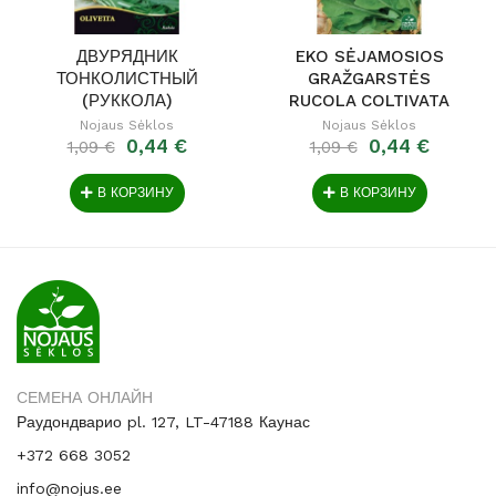
ДВУРЯДНИК
EKO SĖJAMOSIOS
ТОНКОЛИСТНЫЙ
GRAŽGARSTĖS
(РУККОЛА)
RUCOLA COLTIVATA
OLIVETTA
Nojaus Sėklos
Nojaus Sėklos
0,44 €
0,44 €
1,09 €
1,09 €
В КОРЗИНУ
В КОРЗИНУ
СЕМЕНА ОНЛАЙН
Раудондварио pl. 127, LT-47188 Каунас
+372 668 3052
info@nojus.ee