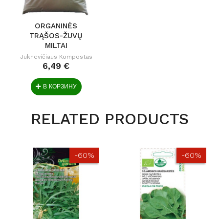
ORGANINĖS
TRĄŠOS-ŽUVŲ
MILTAI
Juknevičiaus Kompostas
6,49 €
В КОРЗИНУ
RELATED PRODUCTS
-60%
-60%