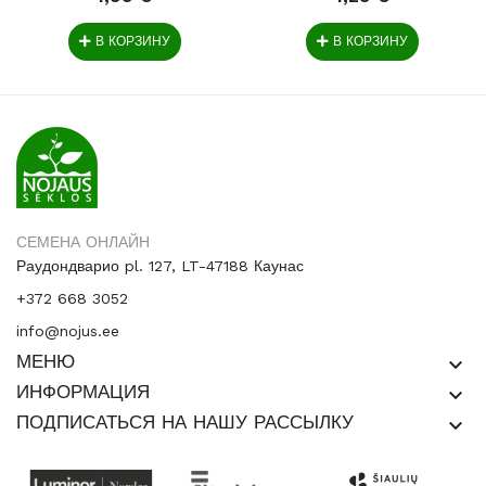
В КОРЗИНУ
В КОРЗИНУ
СЕМЕНА ОНЛАЙН
Раудондварио pl. 127, LT-47188 Каунас
+372 668 3052
info@nojus.ee
МЕНЮ
keyboard_arrow_down
ИНФОРМАЦИЯ
keyboard_arrow_down
ПОДПИСАТЬСЯ НА НАШУ РАССЫЛКУ
keyboard_arrow_down