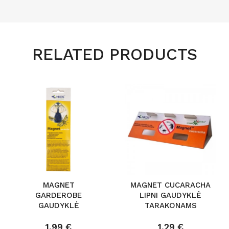
RELATED PRODUCTS
MAGNET
MAGNET CUCARACHA
GARDEROBE
LIPNI GAUDYKLĖ
GAUDYKLĖ
TARAKONAMS
DRABUŽINĖMS
KANDIMS
1,99 €
1,29 €