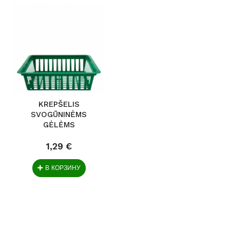
KREPŠELIS
SVOGŪNINĖMS
GĖLĖMS
STAČIAKAMPIS...
1,29 €
В КОРЗИНУ