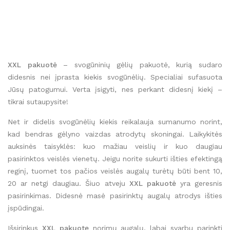
XXL pakuotė
– svogūninių gėlių pakuotė, kurią sudaro
didesnis nei įprasta kiekis svogūnėlių. Specialiai sufasuota
Jūsų patogumui. Verta įsigyti, nes perkant didesnį kiekį –
tikrai sutaupysite!
Net ir didelis svogūnėlių kiekis reikalauja sumanumo norint,
kad bendras gėlyno vaizdas atrodytų skoningai. Laikykitės
auksinės taisyklės: kuo mažiau veislių ir kuo daugiau
pasirinktos veislės vienetų. Jeigu norite sukurti išties efektingą
reginį, tuomet tos pačios veislės augalų turėtų būti bent 10,
20 ar netgi daugiau. Šiuo atveju
XXL pakuotė
yra geresnis
pasirinkimas. Didesnė masė pasirinktų augalų atrodys išties
įspūdingai.
Išsirinkus
XXL pakuotę
norimų augalų, labai svarbu parinkti