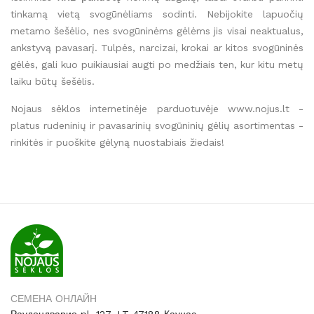
tinkamą vietą svogūnėliams sodinti. Nebijokite lapuočių
metamo šešėlio, nes svogūninėms gėlėms jis visai neaktualus,
ankstyvą pavasarį. Tulpės, narcizai, krokai ar kitos svogūninės
gėlės, gali kuo puikiausiai augti po medžiais ten, kur kitu metų
laiku būtų šešėlis.
Nojaus sėklos internetinėje parduotuvėje www.nojus.lt -
platus rudeninių ir pavasarinių svogūninių gėlių asortimentas -
rinkitės ir puoškite gėlyną nuostabiais žiedais!
СЕМЕНА ОНЛАЙН
Раудондварио pl. 127, LT-47188 Каунас