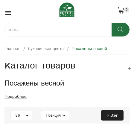
0

Главная
Луковичные цветы
Посажены весной
Kаталог товаров

Посажены весной
Подробнее


Filter
36
Позиция