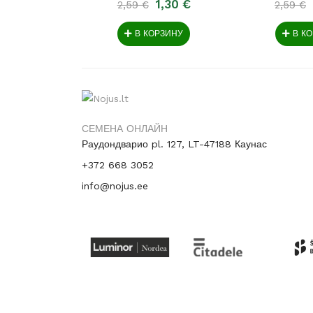
1,30 €
2,59 €
2,59 €
В КОРЗИНУ
В К
СЕМЕНА ОНЛАЙН
Раудондварио pl. 127, LT-47188 Каунас
+372 668 3052
info@nojus.ee