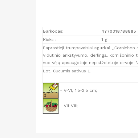
Barkodas:
477901878
8885
Kiekis:
1 g
Paprastieji trumpavaisiai
agurkai
,,Cornichon d
Vidutinio ankstyvumo, derlinga, kornišoninio 
nuo vėjų apsaugotoje nepiktžolėtoje dirvoje. Vai
Lot. Cucumis sativus L.
- V-VI, 1,5-2,5 cm;
- VII-VIII;