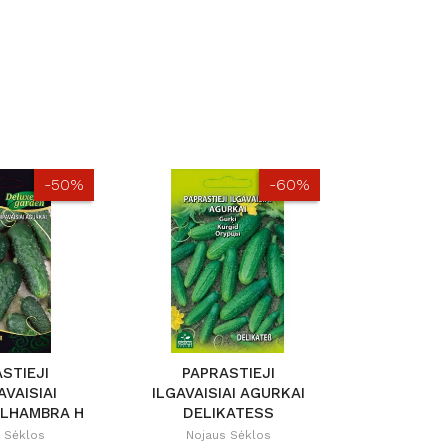
-50%
-60%
STIEJI
PAPRASTIEJI
PAPR
VAISIAI
ILGAVAISIAI AGURKAI
TRUMP
ALHAMBRA H
DELIKATESS
AGURKA
 Sėklos
Nojaus Sėklos
Nojau