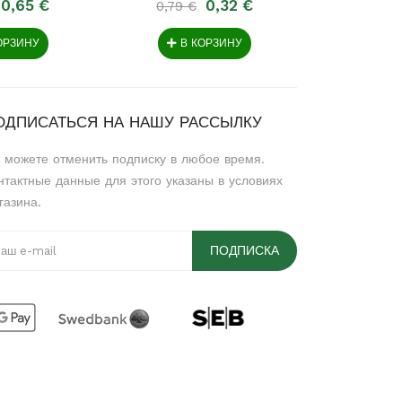
0,65 €
0,32 €
0,79 €
1,09 €
ОРЗИНУ
В КОРЗИНУ
В 
ОДПИСАТЬСЯ НА НАШУ РАССЫЛКУ
 можете отменить подписку в любое время.
нтактные данные для этого указаны в условиях
газина.