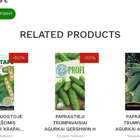
9 €
ОРЗИНУ
RELATED PRODUCTS
-60%
-50%
JUOSTOJE
PAPRASTIEJI
PAPRA
ĄŠOMIS
TRUMPAVAISIAI
TRUMPA
 KRAPAI...
AGURKAI GERSHWIN H
AGURKAI 
 Sėklos
Nojaus Sėklos
Nojaus