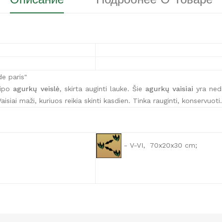
e paris"
tipo
agurkų veislė
, skirta auginti lauke. Šie
agurkų
vaisiai
yra nedi
siai maži, kuriuos reikia skinti kasdien. Tinka rauginti, konservuoti.
- V-VI, 70x20x30 cm;