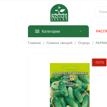
Категории
РАСП
Главная
Семена овощей
Огурцы
PAPRA
-50%
-50%