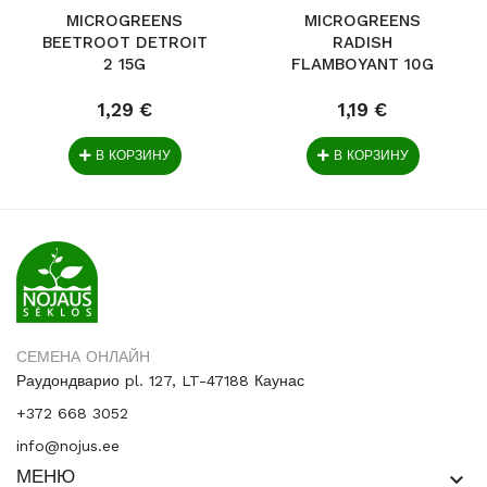
MICROGREENS
MICROGREENS
BEETROOT DETROIT
RADISH
2 15G
FLAMBOYANT 10G
1,29 €
1,19 €
В КОРЗИНУ
В КОРЗИНУ
СЕМЕНА ОНЛАЙН
Раудондварио pl. 127, LT-47188 Каунас
+372 668 3052
info@nojus.ee
МЕНЮ
keyboard_arrow_down