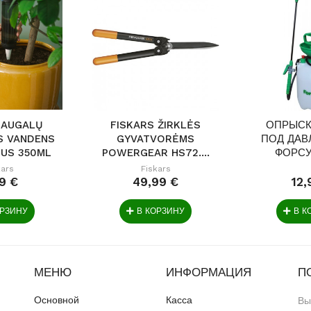
 AUGALŲ
FISKARS ŽIRKLĖS
ОПРЫСК
S VANDENS
GYVATVORĖMS
ПОД ДАВ
US 350ML
POWERGEAR HS72....
ФОРСУ
kars
Fiskars
9 €
49,99 €
12,
ОРЗИНУ
В КОРЗИНУ
В К
МЕНЮ
ИНФОРМАЦИЯ
П
Основной
Касса
Вы