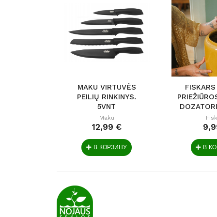
MAKU VIRTUVĖS
FISKARS
PEILIŲ RINKINYS.
PRIEŽIŪRO
5VNT
DOZATORI
Maku
Fis
12,99 €
9,9
В КОРЗИНУ
В К