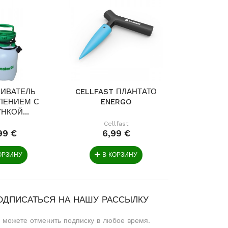
ИВАТЕЛЬ
CELLFAST ПЛАНТАТО
FISKARS
ЛЕНИЕМ С
ENERGO
KIRVIS N
НКОЙ...
10
Cellfast
Fi
99 €
6,99 €
69
ОРЗИНУ
В КОРЗИНУ
В 
ОДПИСАТЬСЯ НА НАШУ РАССЫЛКУ
 можете отменить подписку в любое время.