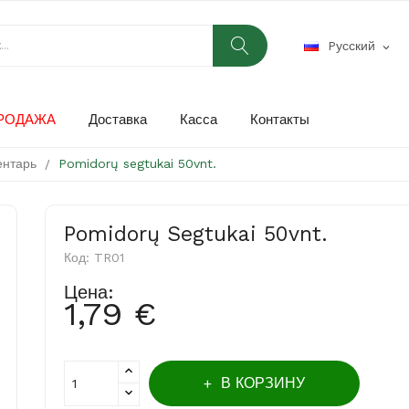
Pусский
expand_more
РОДАЖА
Доставка
Касса
Контакты
ентарь
Pomidorų segtukai 50vnt.
Pomidorų Segtukai 50vnt.
Код:
TR01
Цена:
1,79 €
В КОРЗИНУ