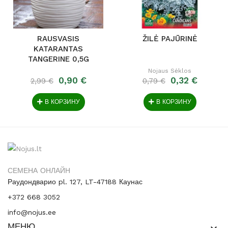
RAUSVASIS
ŽILĖ PAJŪRINĖ
KATARANTAS
TANGERINE 0,5G
2684
Nojaus Sėklos
0,90 €
0,32 €
2,99 €
0,79 €
В КОРЗИНУ
В КОРЗИНУ
СЕМЕНА ОНЛАЙН
Раудондварио pl. 127, LT-47188 Каунас
+372 668 3052
info@nojus.ee
МЕНЮ