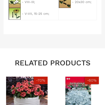
- VIII-IX;
- 20x30 cm;
- V-VII, 15-25 cm;
RELATED PRODUCTS
-70%
-60%