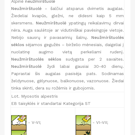
Alpinė
neužmirštuolė
Neužmirštuolė -
šalčiui atsparus dvimetis augalas.
Žiedeliai kvapūs, gležni, ne didesni kaip 5 mm
skersmens.
Neužmirštuolė
ypatingų reikalavimų dirvai
nėra. Auga saulėtoje ar vidutiniškai pavėsingoje vietoje.
Nebijo sausrų ir pavasarinių šalnų.
Neužmirštuolės
sėklos
sėjamos gegužės – birželio mėnesiais, daigeliai į
nuolatinę augimo vietą perkeliami rudenį.
Neužmirštuolės sėklos
sudygsta per 2 savaites.
Neužmirštuolė
žydi labai gausiai 30-40 dienų.
Paprastai šis augalas pasisėja pats. Sodinamas
želdynuose, gėlynuose, balkonuose, vazonuose. Žiedai
tinka skinti, dera su rožėmis ir gubojomis.
Lot. Myosotis alpestris
EB taisyklės ir standartai Kategorija ST
- V-VI;
- VI-VII;