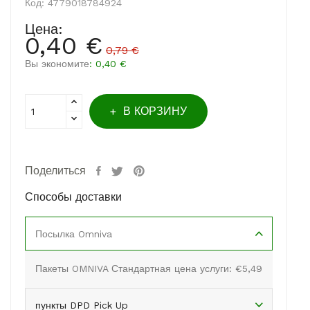
Код:
4779018784924
Цена:
0,40 €
0,79 €
Вы экономите
: 0,40 €
В КОРЗИНУ
Поделиться
Способы доставки
Посылка Omniva
Пакеты OMNIVA Стандартная цена услуги: €5,49
пункты DPD Pick Up