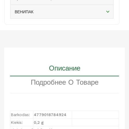
ВЕНИПАК
Описание
Подробнее О Товаре
Barkodas:
477901878
4924
Kiekis:
0,2 g