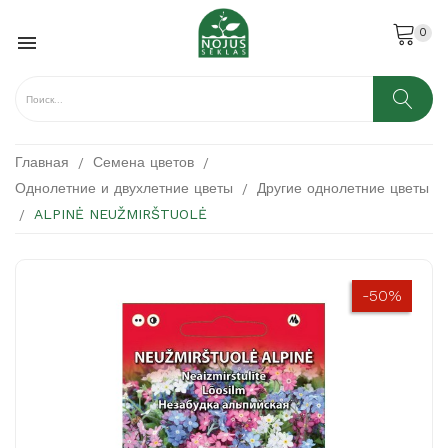
0

Главная
Семена цветов
Однолетние и двухлетние цветы
Другие однолетние цветы
ALPINĖ NEUŽMIRŠTUOLĖ
-50%